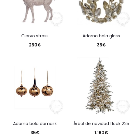
ciervo strass
adorno bola glass
250
€
35
€
adorno bola damask
árbol de navidad flock 225
35
€
1.160
€