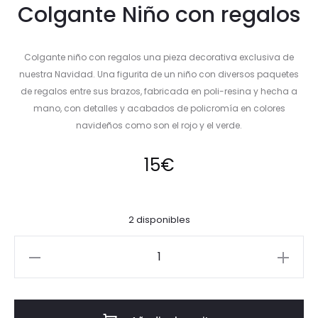
Colgante Niño con regalos
Colgante niño con regalos una pieza decorativa exclusiva de
nuestra Navidad. Una figurita de un niño con diversos paquetes
de regalos entre sus brazos, fabricada en poli-resina y hecha a
mano, con detalles y acabados de policromía en colores
navideños como son el rojo y el verde.
15
€
2 disponibles
Colgante
Niño
con
regalos