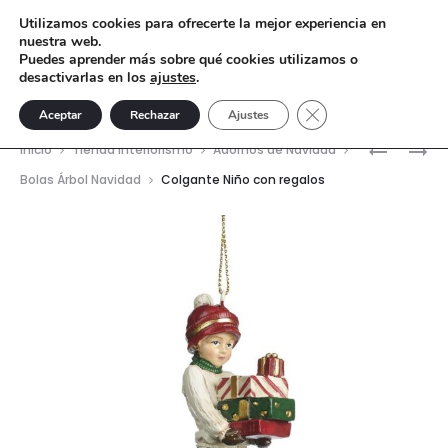
Utilizamos cookies para ofrecerte la mejor experiencia en
nuestra web.
Puedes aprender más sobre qué cookies utilizamos o
desactivarlas en los
ajustes
.
Cerrar el banner de 
Aceptar
Rechazar
Ajustes
Nave
COLGAN
COLGAN
Inicio
Tienda interiorismo
Adornos de Navidad
MACARO
ÁNGEL
del
Bolas Árbol Navidad
Colgante Niño con regalos
LATERAL
prod