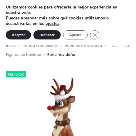
Utilizamos cookies para ofrecerte la mejor experiencia en
nuestra web.
Puedes aprender más sobre qué cookies utilizamos o
desactivarlas en los
ajustes
.
Cerrar el banner de 
Aceptar
Rechazar
Ajustes
Nave
MANIQUÍ
MACETE
Inicio
Tienda interiorismo
Adornos de Navidad
DE
ACEBO
del
Figuras de Navidad
Reno navideño
NAVIDAD
LED
prod
REBAJADO