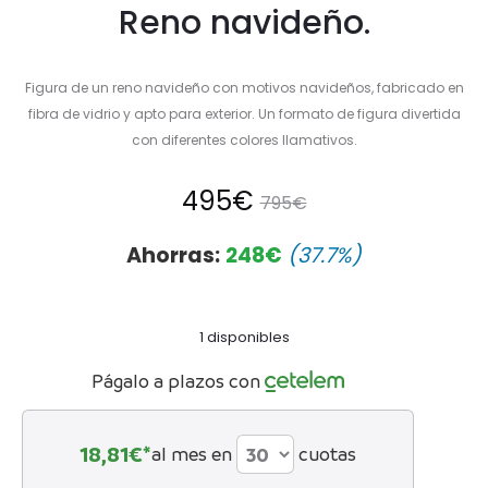
Reno navideño.
Figura de un reno navideño con motivos navideños, fabricado en
fibra de vidrio y apto para exterior. Un formato de figura divertida
con diferentes colores llamativos.
El
El
495
€
795
€
precio
precio
Ahorras:
248
€
(37.7%)
actual
original
1 disponibles
es:
era:
Págalo a plazos con
495€.
795€.
18,81
€*
al mes en
cuotas