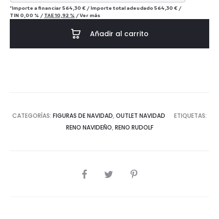
*Importe a financiar
564,30 €
/
Importe total adeudado
564,30 €
/
TIN
0,00 %
/
TAE
10,92 %
/
Ver más
Añadir al carrito
CATEGORÍAS:
FIGURAS DE NAVIDAD
,
OUTLET NAVIDAD
ETIQUETAS:
RENO NAVIDEÑO
,
RENO RUDOLF
COMPARTIR