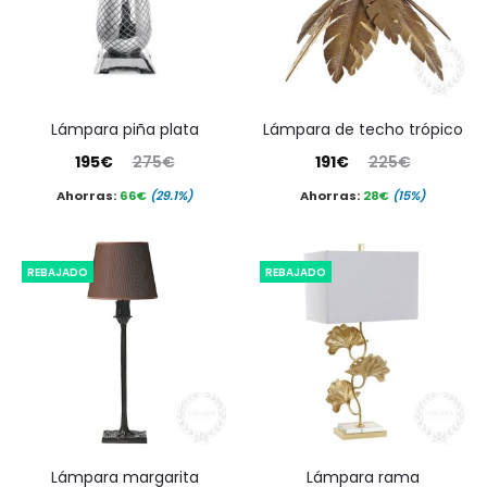
lámpara piña plata
lámpara de techo trópico
El
El
El
El
195
€
275
€
191
€
225
€
precio
precio
precio
precio
Ahorras:
66
€
(29.1%)
Ahorras:
28
€
(15%)
actual
original
actual
original
es:
era:
es:
era:
REBAJADO
REBAJADO
195€.
275€.
191€.
225€.
lámpara margarita
lámpara rama