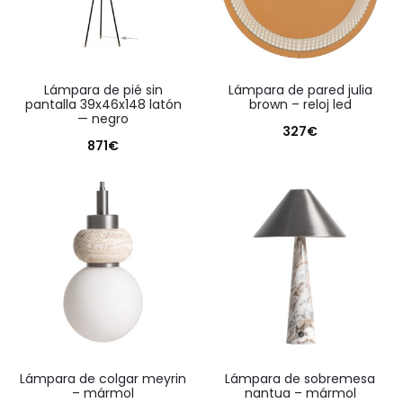
lámpara de pié sin
lámpara de pared julia
pantalla 39x46x148 latón
brown – reloj led
— negro
327
€
871
€
lámpara de colgar meyrin
lámpara de sobremesa
– mármol
nantua – mármol