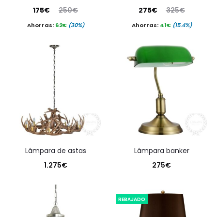
El
El
El
El
175
€
250
€
275
€
325
€
precio
precio
precio
precio
Ahorras:
62
€
(30%)
Ahorras:
41
€
(15.4%)
actual
original
actual
original
es:
era:
es:
era:
175€.
250€.
275€.
325€.
lámpara de astas
lámpara banker
1.275
€
275
€
REBAJADO