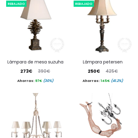
REBAJADO
REBAJADO
lámpara de mesa suzuha
lámpara petersen
El
El
El
El
273
€
390
€
250
€
425
€
precio
precio
precio
precio
Ahorras:
97
€
(30%)
Ahorras:
145
€
(41.2%)
actual
original
actual
original
es:
era:
es:
era:
273€.
390€.
250€.
425€.