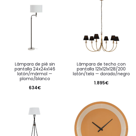
lámpara de pié sin
lámpara de techo con
pantalla 24x24x146
pantalla 121x121x128/200
latón/mármol —
latón/tela — dorado/negro
plomo/blanco
1.895
€
634
€