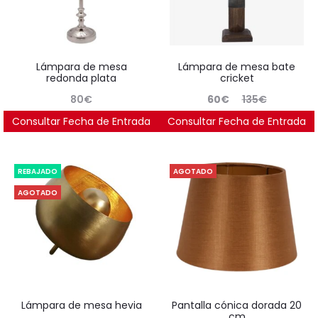
lámpara de mesa
lámpara de mesa bate
redonda plata
cricket
El
El
80
€
60
€
135
€
precio
precio
Consultar Fecha de Entrada
Consultar Fecha de Entrada
Ahorras:
62
€
(55.6%)
actual
original
es:
era:
REBAJADO
AGOTADO
60€.
135€.
AGOTADO
lámpara de mesa hevia
pantalla cónica dorada 20
cm