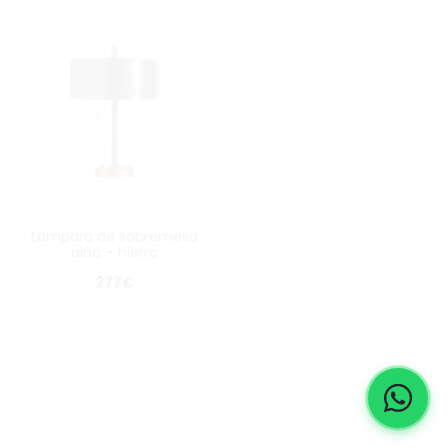
lámpara de sobremesa
lámpara de sobremesa
aina – hierro
tetbury – mármol
277
€
368
€