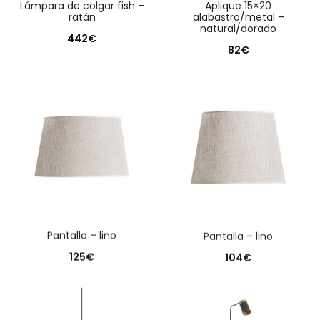
lámpara de colgar fish –
aplique 15×20
ratán
alabastro/metal –
natural/dorado
442
€
82
€
pantalla – lino
pantalla – lino
125
€
104
€