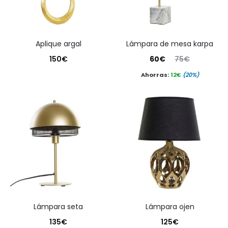
aplique argal
lámpara de mesa karpa
El
El
150
€
60
€
75
€
precio
precio
Ahorras:
12
€
(20%)
actual
original
es:
era:
60€.
75€.
lámpara seta
lámpara ojen
135
€
125
€