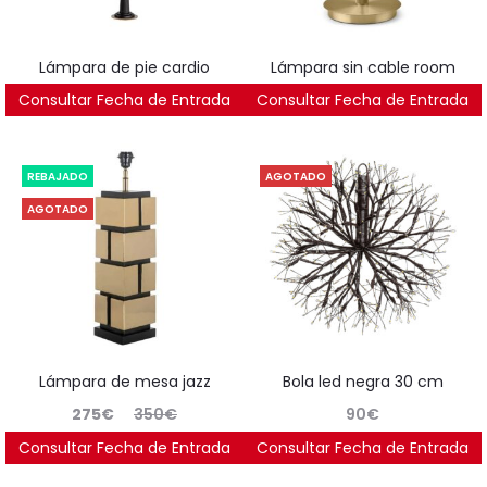
lámpara de pie cardio
lámpara sin cable room
Consultar Fecha de Entrada
484
€
Consultar Fecha de Entrada
175
€
REBAJADO
AGOTADO
AGOTADO
lámpara de mesa jazz
bola led negra 30 cm
El
El
275
€
350
€
90
€
precio
precio
Consultar Fecha de Entrada
Consultar Fecha de Entrada
Ahorras:
62
€
(21.4%)
actual
original