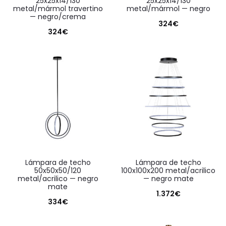
25x25x14/130
25x25x14/130
metal/mármol travertino
metal/mármol — negro
— negro/crema
324
€
324
€
lámpara de techo
lámpara de techo
50x50x50/120
100x100x200 metal/acrilico
metal/acrilico — negro
— negro mate
mate
1.372
€
334
€