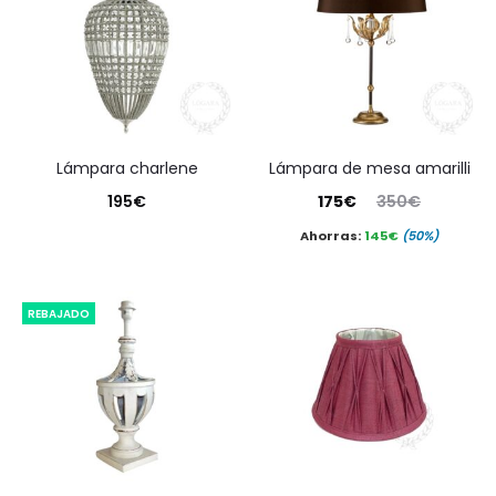
lámpara charlene
lámpara de mesa amarilli
El
El
195
€
175
€
350
€
precio
precio
Ahorras:
145
€
(50%)
actual
original
es:
era:
REBAJADO
175€.
350€.