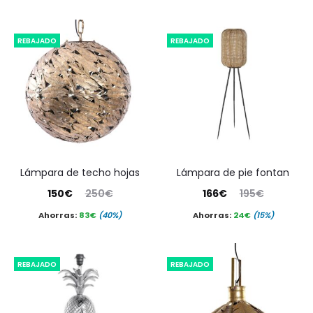
REBAJADO
REBAJADO
lámpara de techo hojas
lámpara de pie fontan
El
El
El
El
150
€
250
€
166
€
195
€
precio
precio
precio
precio
Ahorras:
83
€
(40%)
Ahorras:
24
€
(15%)
actual
original
actual
original
es:
era:
es:
era:
REBAJADO
REBAJADO
150€.
250€.
166€.
195€.