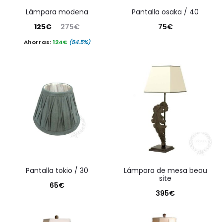
lámpara modena
pantalla osaka / 40
El
El
125
€
275
€
75
€
precio
precio
Ahorras:
124
€
(54.5%)
actual
original
es:
era:
125€.
275€.
pantalla tokio / 30
lámpara de mesa beau
site
65
€
395
€