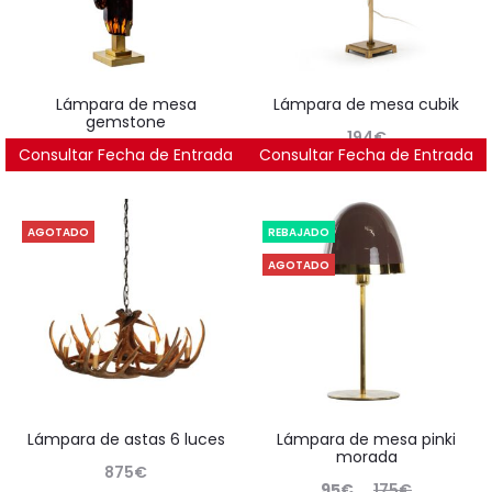
lámpara de mesa
lámpara de mesa cubik
gemstone
194
€
Consultar Fecha de Entrada
225
€
Consultar Fecha de Entrada
AGOTADO
REBAJADO
AGOTADO
lámpara de astas 6 luces
lámpara de mesa pinki
morada
875
€
El
El
95
€
175
€