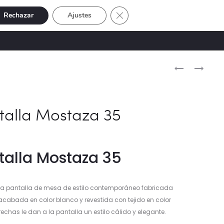
Cerrar el banner de cookies RGP
Rechazar
Ajustes
Buscar
Cuenta
SIVE
OFERTAS
0
Naveg
PANTALLA
PANTALLA
BURDEOS
VERDE
del
35
AZULADO
produ
35
talla Mostaza 35
talla Mostaza 35
na pantalla de mesa de estilo contemporáneo fabricada
acabada en color blanco y revestida con tejido en color
chas le dan a la pantalla un estilo cálido y elegante.