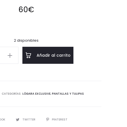
60
€
2 disponibles
Añadir al carrito
d
CATEGORÍAS:
LÓGARA EXCLUSIVE
,
PANTALLAS Y TULIPAS
IR
OOK
TWITTER
PINTEREST