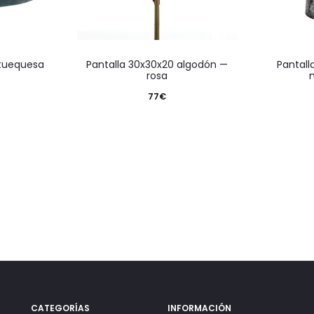
l tuequesa
pantalla 30x30x20 algodón —
pantalla 30x24x50 loneta
rosa
77
€
CATEGORÍAS
INFORMACIÓN