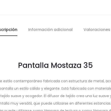
scripción
Información adicional
Valoracione
Pantalla Mostaza 35
e estilo contemporáneo fabricada con estructura de metal, aca
antalla un estilo cálido y elegante. Está fabricada con material
 tejido suave y acogedor. El difusor de tejido crea una luz sua
alla muy versátil, que puede utilizarse en diferentes estancias. E
n puede utilizarse como lámpara de lectura o como lámpara de