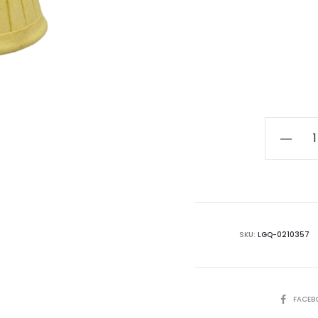
Pantalla
Mostaza
35
cantida
SKU:
LGQ-0210357
COMPART
FACEB