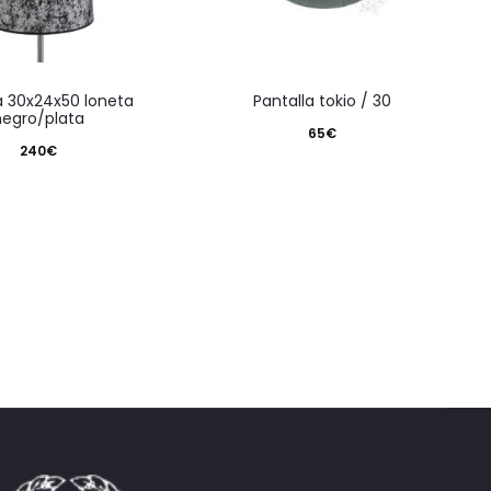
pantalla tokio / 30
negro/plata
65
€
240
€