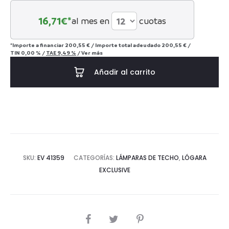
16,71
€*
al mes en
cuotas
*Importe a financiar
200,55 €
/
Importe total adeudado
200,55 €
/
TIN
0,00 %
/
TAE
9,49 %
/
Ver más
Añadir al carrito
SKU:
EV 41359
CATEGORÍAS:
LÁMPARAS DE TECHO
,
LÓGARA
EXCLUSIVE
COMPARTIR