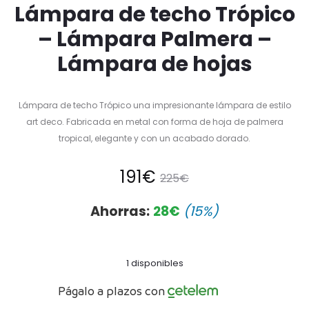
Lámpara de techo Trópico
– Lámpara Palmera –
Lámpara de hojas
Lámpara de techo Trópico una impresionante lámpara de estilo
art deco. Fabricada en metal con forma de hoja de palmera
tropical, elegante y con un acabado dorado.
El
El
191
€
225
€
precio
precio
Ahorras:
28
€
(15%)
actual
original
1 disponibles
es:
era:
Págalo a plazos con
191€.
225€.