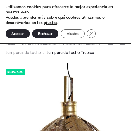
Utilizamos cookies para ofrecerte la mejor experiencia en
nuestra web.
Puedes aprender más sobre qué cookies utilizamos o
desactivarlas en los
ajustes
.
Cerrar el banner de 
Aceptar
Rechazar
Ajustes
Nave
LÁMPARA
APLIQUE
Inicio
Tienda interiorismo
Tienda Iluminación
MARGARI
RUTH
del
Lámparas de techo
Lámpara de techo Trópico
prod
REBAJADO