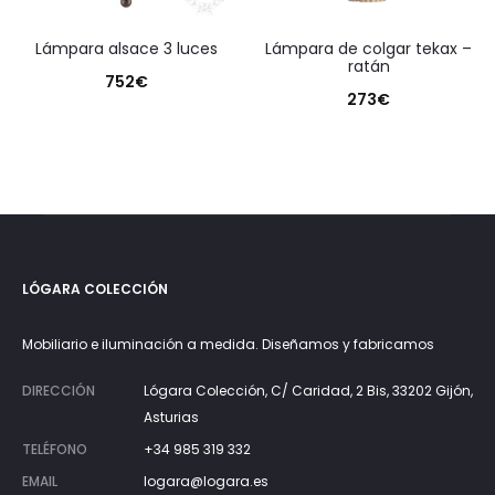
lámpara alsace 3 luces
lámpara de colgar tekax –
ratán
752
€
273
€
LÓGARA COLECCIÓN
Mobiliario e iluminación a medida. Diseñamos y fabricamos
DIRECCIÓN
Lógara Colección, C/ Caridad, 2 Bis, 33202 Gijón,
Asturias
TELÉFONO
+34 985 319 332
EMAIL
logara@logara.es