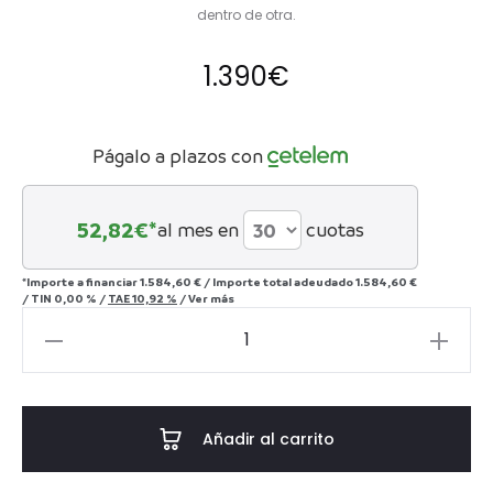
dentro de otra.
1.390
€
Págalo a plazos con
52,82
€*
al mes en
cuotas
*Importe a financiar
1.584,60 €
/
Importe total adeudado
1.584,60 €
/
TIN
0,00 %
/
TAE
10,92 %
/
Ver más
LÁMPARA
ENGELIER
cantidad
Añadir al carrito