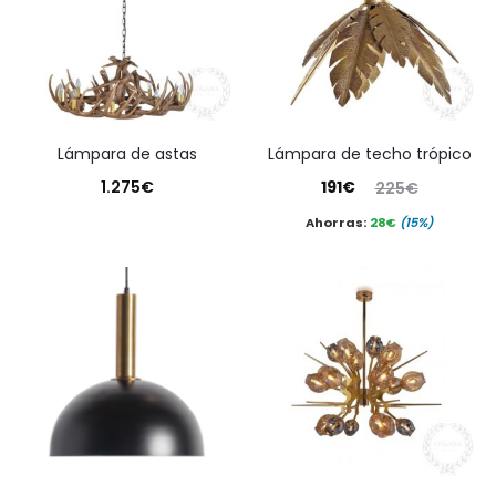
lámpara de astas
lámpara de techo trópico
El
El
1.275
€
191
€
225
€
precio
precio
Ahorras:
28
€
(15%)
actual
original
es:
era:
191€.
225€.