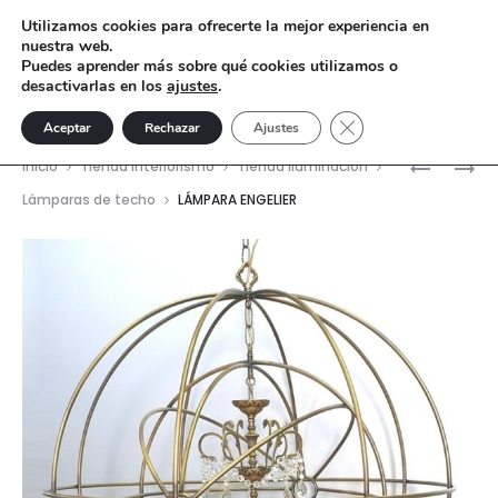
Utilizamos cookies para ofrecerte la mejor experiencia en
nuestra web.
Puedes aprender más sobre qué cookies utilizamos o
desactivarlas en los
ajustes
.
Cerrar el banner de 
Aceptar
Rechazar
Ajustes
Nave
LÁMPARA
LÁMPARA
Inicio
Tienda interiorismo
Tienda Iluminación
ALSACE
CHARLEN
del
Lámparas de techo
LÁMPARA ENGELIER
3
prod
LUCES