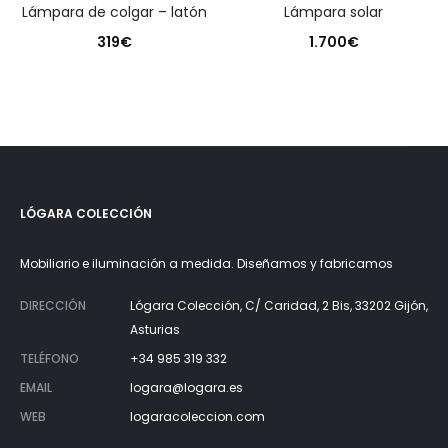
lámpara de colgar – latón
lámpara solar
319
€
1.700
€
LÓGARA COLECCIÓN
Mobiliario e iluminación a medida. Diseñamos y fabricamos
DIRECCIÓN
Lógara Colección, C/ Caridad, 2 Bis, 33202 Gijón,
Asturias
TELÉFONO
+34 985 319 332
EMAIL
logara@logara.es
WEB
logaracoleccion.com