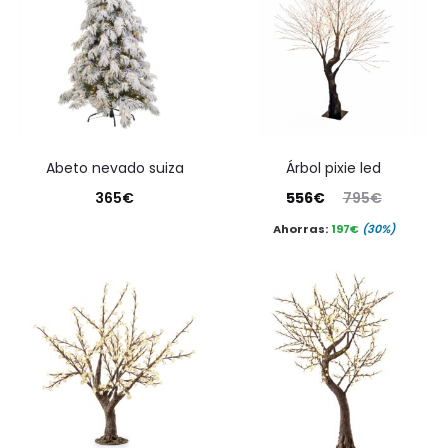
abeto nevado suiza
árbol pixie led
El
El
365
€
556
€
795
€
precio
precio
Ahorras:
197
€
(30%)
actual
original
es:
era:
556€.
795€.