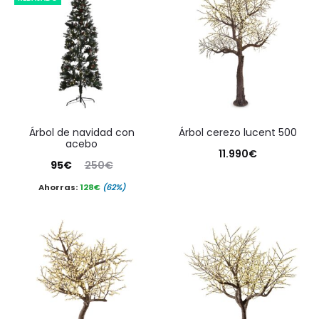
árbol de navidad con
árbol cerezo lucent 500
acebo
11.990
€
El
El
95
€
250
€
precio
precio
Ahorras:
128
€
(62%)
actual
original
es:
era:
95€.
250€.