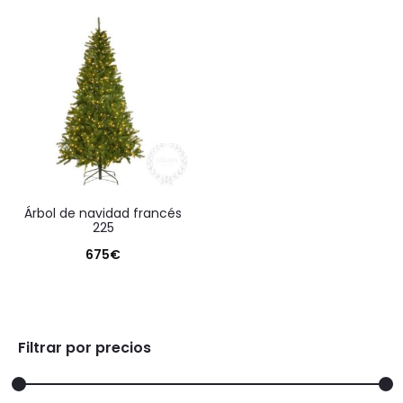
actual
original
es:
era:
192€.
315€.
árbol de navidad francés
225
675
€
Filtrar por precios