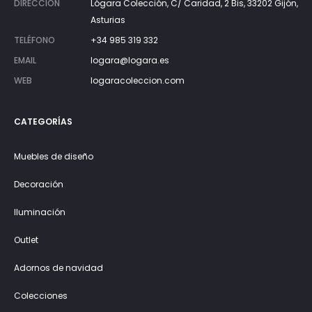
DIRECCIÓN
Lógara Colección, C/ Caridad, 2 Bis, 33202 Gijón,
Asturias
TELÉFONO
+34 985 319 332
EMAIL
logara@logara.es
WEB
logaracoleccion.com
CATEGORÍAS
Muebles de diseño
Decoración
Iluminación
Outlet
Adornos de navidad
Colecciones