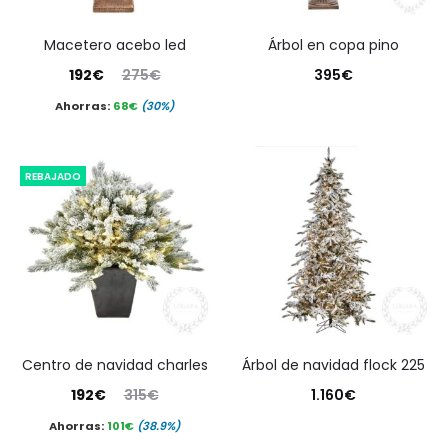
macetero acebo led
árbol en copa pino
El
El
192
€
275
€
395
€
precio
precio
Ahorras:
68
€
(30%)
actual
original
es:
era:
REBAJADO
192€.
275€.
centro de navidad charles
árbol de navidad flock 225
El
El
192
€
315
€
1.160
€
precio
precio
Ahorras:
101
€
(38.9%)