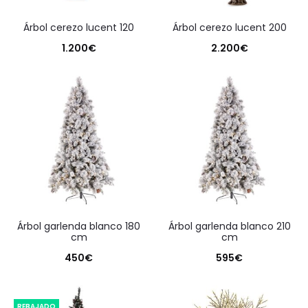
árbol cerezo lucent 120
árbol cerezo lucent 200
1.200
€
2.200
€
árbol garlenda blanco 180
árbol garlenda blanco 210
cm
cm
450
€
595
€
REBAJADO