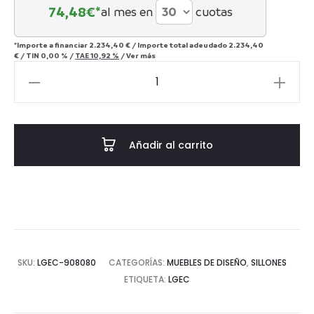
74,48
€*
al mes en
cuotas
*Importe a financiar
2.234,40 €
/
Importe total adeudado
2.234,40
€
/
TIN
0,00 %
/
TAE
10,92 %
/
Ver más
SILLON
ACERO
INOX.
VELVET
Añadir al carrito
CHARLESTON
68x68x150
CM
cantidad
SKU:
LGEC-908080
CATEGORÍAS:
MUEBLES DE DISEÑO
,
SILLONES
ETIQUETA:
LGEC