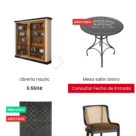
AGOTADO
librería nautic
mesa salón bistro
5.550
€
Consultar Fecha de Entrada
250
€
REBAJADO
AGOTADO