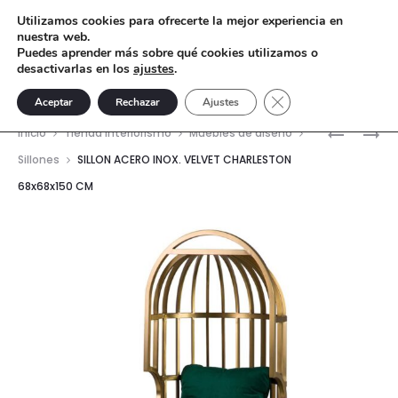
Utilizamos cookies para ofrecerte la mejor experiencia en
nuestra web.
Puedes aprender más sobre qué cookies utilizamos o
desactivarlas en los
ajustes
.
Cerrar el banner de 
Aceptar
Rechazar
Ajustes
Nave
SILLON
SILLON
Inicio
Tienda interiorismo
Muebles de diseño
CUERO
ACERO
del
Sillones
SILLON ACERO INOX. VELVET CHARLESTON
ACERO
INOX.
68x68x150 CM
prod
INOXIDAB
VELVET
BOISE
CHARLES
65X65X7
68X68X1
CM
CM