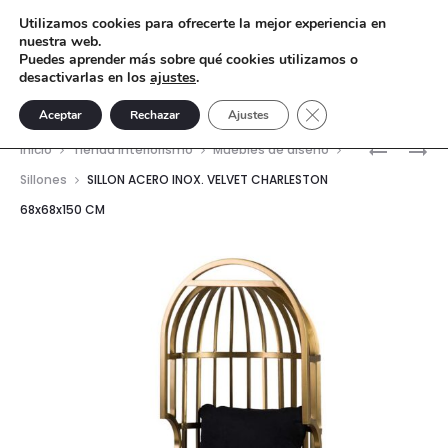
Utilizamos cookies para ofrecerte la mejor experiencia en
nuestra web.
Puedes aprender más sobre qué cookies utilizamos o
desactivarlas en los
ajustes
.
Cerrar el banner de 
Aceptar
Rechazar
Ajustes
Nave
SILLON
SILLON
Inicio
Tienda interiorismo
Muebles de diseño
ACERO
ACERO
del
Sillones
SILLON ACERO INOX. VELVET CHARLESTON
INOX.
INOX.
68x68x150 CM
prod
VELVET
VELVET
CHARLES
CHARLES
68X68X1
68X68X1
CM
CM