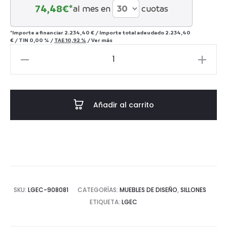
74,48
€*
al mes en
cuotas
*Importe a financiar
2.234,40 €
/
Importe total adeudado
2.234,40
€
/
TIN
0,00 %
/
TAE
10,92 %
/
Ver más
SILLON
ACERO
INOX.
VELVET
Añadir al carrito
CHARLESTON
68x68x150
CM
cantidad
SKU:
LGEC-908081
CATEGORÍAS:
MUEBLES DE DISEÑO
,
SILLONES
ETIQUETA:
LGEC