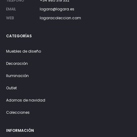
TELÉFONO
+34 985 319 332
EMAIL
logara@logara.es
WEB
logaracoleccion.com
CATEGORÍAS
Muebles de diseño
Decoración
Iluminación
Outlet
Adornos de navidad
Colecciones
INFORMACIÓN