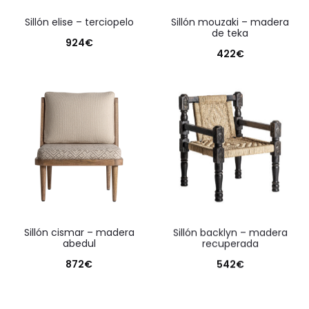
sillón elise – terciopelo
sillón mouzaki – madera
de teka
924
€
422
€
sillón cismar – madera
sillón backlyn – madera
abedul
recuperada
872
€
542
€