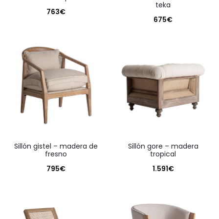
teka
763
€
675
€
sillón gistel – madera de
sillón gore – madera
fresno
tropical
795
€
1.591
€