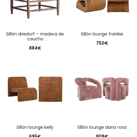
sillón driedorf – madera de
sillón lounge frankie
caucho
750
€
884
€
sillón lounge kelly
sillón lounge dana rosa
695
€
808
€