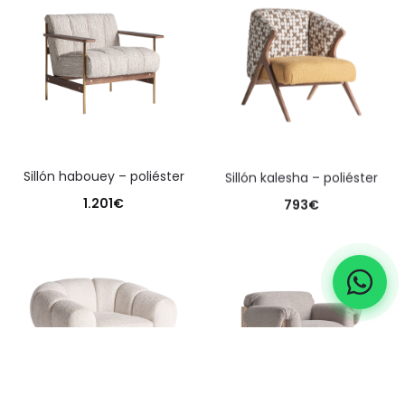
sillón habouey – poliéster
sillón kalesha – poliéster
1.201
€
793
€