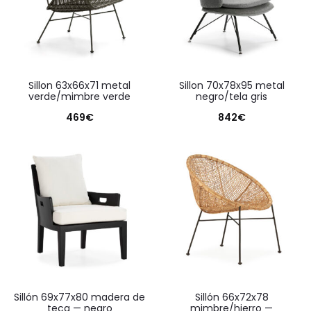
sillon 63x66x71 metal
sillon 70x78x95 metal
verde/mimbre verde
negro/tela gris
469
€
842
€
sillón 69x77x80 madera de
sillón 66x72x78
teca — negro
mimbre/hierro —