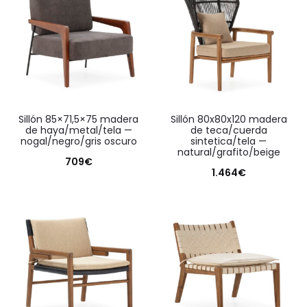
sillón 85×71,5×75 madera
sillón 80x80x120 madera
de haya/metal/tela —
de teca/cuerda
nogal/negro/gris oscuro
sintetica/tela —
natural/grafito/beige
709
€
1.464
€