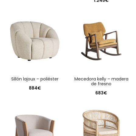
1.245
€
sillón lajoux – poliéster
mecedora kelly – madera
de fresno
884
€
683
€