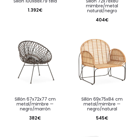
sillón 100x88x79 tela
sillón 72x78x80
mimbre/metal
1.392
€
natural/negro
404
€
sillón 67x72x77 cm
sillón 69x75x84 cm
metal/mimbre —
metal/mimbre —
negro/marrón
negro/natural
382
€
545
€