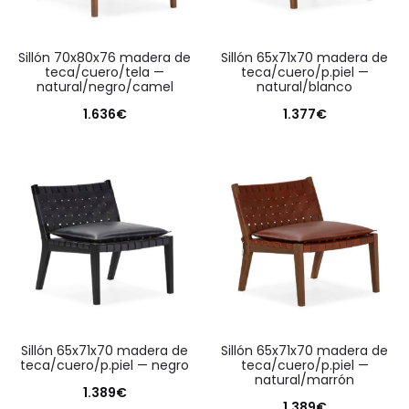
sillón 70x80x76 madera de
sillón 65x71x70 madera de
teca/cuero/tela —
teca/cuero/p.piel —
natural/negro/camel
natural/blanco
1.636
€
1.377
€
sillón 65x71x70 madera de
sillón 65x71x70 madera de
teca/cuero/p.piel — negro
teca/cuero/p.piel —
natural/marrón
1.389
€
1.389
€