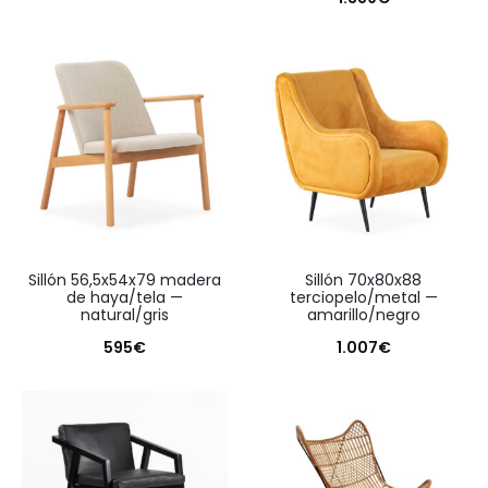
sillón 56,5x54x79 madera
sillón 70x80x88
de haya/tela —
terciopelo/metal —
natural/gris
amarillo/negro
595
€
1.007
€