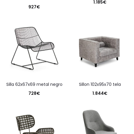
1.185
€
927
€
silla 62x67x69 metal negro
sillon 102x95x70 tela
728
€
1.844
€