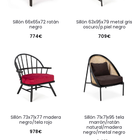
sillón 66x65x72 ratán
sillón 63x95x79 metal gris
negro
oscuro/p.piel negro
774
€
709
€
sillón 73x71x77 madera
sillón 71x71x95 tela
negro/tela rojo
marrón/ratán
natural/madera
978
€
negro/metal negro