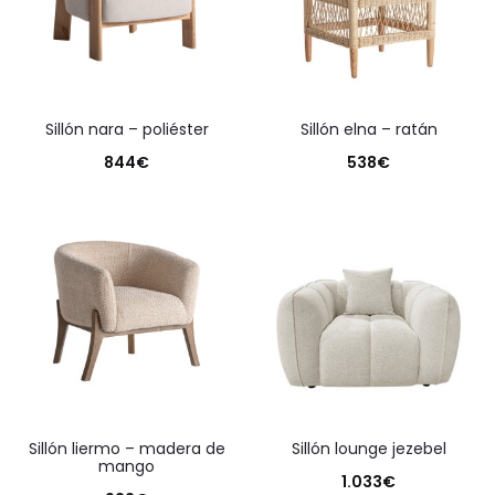
sillón nara – poliéster
sillón elna – ratán
844
€
538
€
sillón liermo – madera de
sillón lounge jezebel
mango
1.033
€