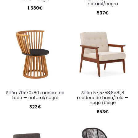
natural/negro
1.580
€
537
€
sillón 70x70x80 madera de
sillón 57,5×58,8×81,8
teca — natural/negro
madera de haya/tela —
nogal/beige
823
€
653
€