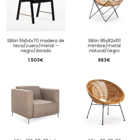
sillón 51x54x70 madera de
sillón 85x82x101
teca/cuero/metal —
mimbre/metal
negro/dorado
natural/negro
1.503
€
663
€