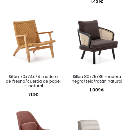
1.421
€
sillón 70x74x74 madera
sillón 80x75x86 madera
de fresno/cuerda de papel
negro/tela/ratán natural
— natural
1.009
€
714
€