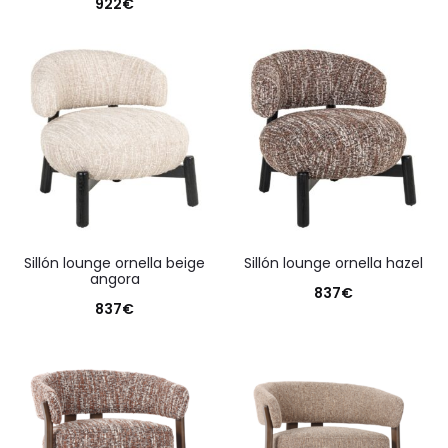
922
€
sillón lounge ornella beige
sillón lounge ornella hazel
angora
837
€
837
€