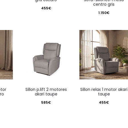
centro gris
455
€
1.150
€
sillon p.lift 2 motores
sillon relax 1 motor akari
aro
akari taupe
taupe
585
€
455
€