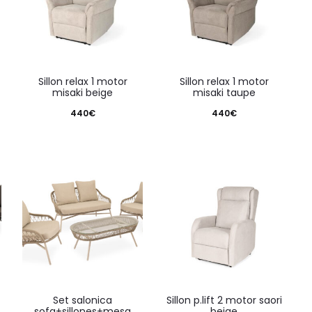
sillon relax 1 motor
sillon relax 1 motor
misaki beige
misaki taupe
440
€
440
€
set salonica
sillon p.lift 2 motor saori
sofa+sillones+mesa
beige