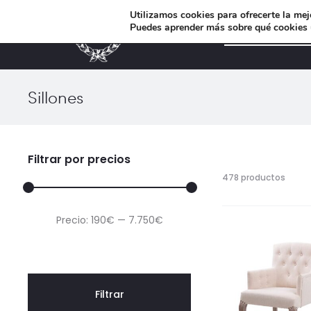
Utilizamos cookies para ofrecerte la mej
Puedes aprender más sobre qué cookies u
MUEBLES DE DISEÑO
r
Sillones
Filtrar por precios
Mostr
478 productos
61–
120
Precio
Precio
Precio:
190€
—
7.750€
de
478
mínimo
máximo
resul
Orden
por
los
Filtrar
últim