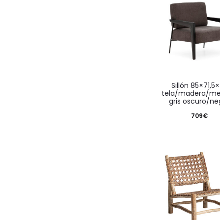
sillón 85×71,5×75
tela/madera/me
gris oscuro/ne
709
€