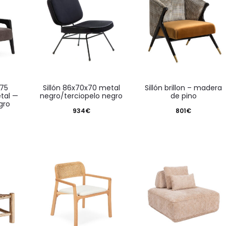
sillón 86x70x70 metal
sillón brillon – madera
tal —
negro/terciopelo negro
de pino
gro
934
€
801
€