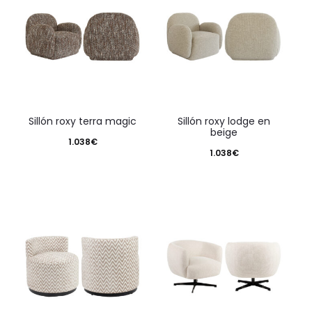
sillón roxy terra magic
sillón roxy lodge en
beige
1.038
€
1.038
€