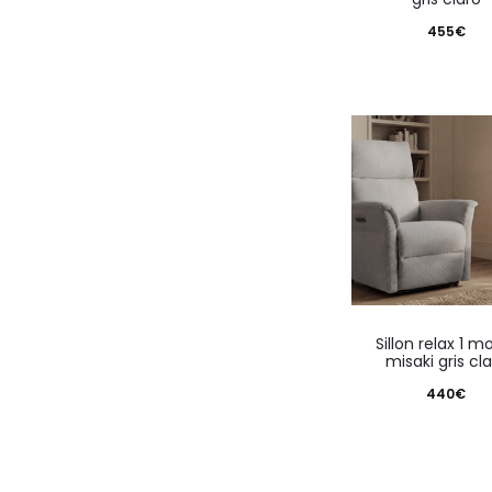
455
€
sillon relax 1 motor
misaki gris cl
440
€