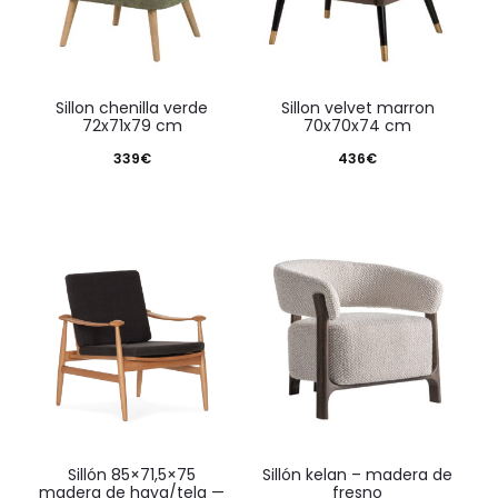
sillon chenilla verde
sillon velvet marron
72x71x79 cm
70x70x74 cm
339
€
436
€
sillón 85×71,5×75
sillón kelan – madera de
madera de haya/tela —
fresno