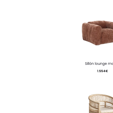
sillón lounge 
1.554
€