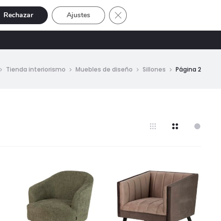
Cerrar el banner de cookies RGP
Rechazar
Ajustes
Buscar
Cuenta
SIVE
OFERTAS
0
Tienda interiorismo
Muebles de diseño
Sillones
Página 2