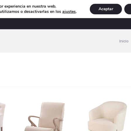
or experiencia en nuestra web.
Aceptar
tilizamos o desactivarlas en los
ajustes
.
DECORACIÓN
ILUMINACIÓN
NAVIDAD
EXCLU
Inicio
ando
tados
ado
os