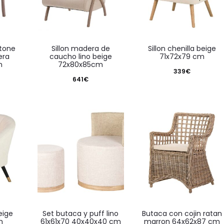
sillon madera de
sillon chenilla beige
era
caucho lino beige
71x72x79 cm
m
72x80x85cm
339
€
641
€
set butaca y puff lino
butaca con cojin ratan
m
61x61x70 40x40x40 cm
marron 64x62x87 cm