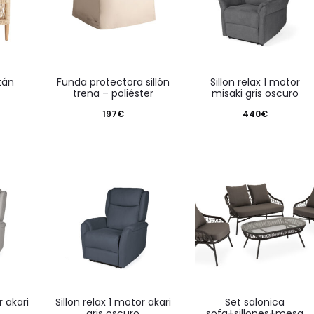
atán
funda protectora sillón
sillon relax 1 motor
trena – poliéster
misaki gris oscuro
197
€
440
€
sillon relax 1 motor akari
set salonica
gris oscuro
sofa+sillones+mesa