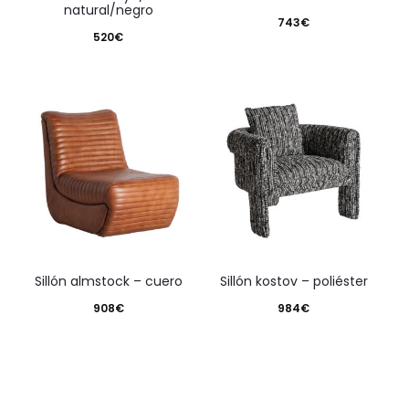
natural/negro
743
€
520
€
sillón almstock – cuero
sillón kostov – poliéster
908
€
984
€