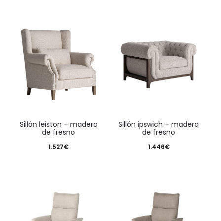
sillón leiston – madera
sillón ipswich – madera
de fresno
de fresno
1.527
€
1.446
€