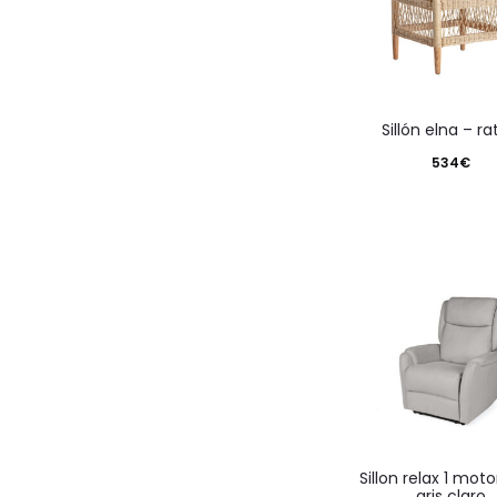
sillón elna – r
534
€
sillon relax 1 motor akari
gris claro