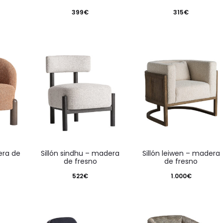
399
€
315
€
sillón sindhu – madera
sillón leiwen – madera
de fresno
de fresno
522
€
1.000
€