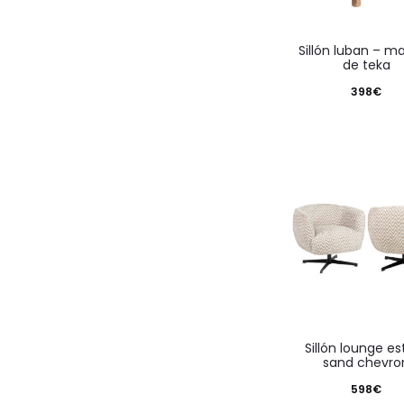
sillón luban – madera
de teka
398
€
sillón lounge estelle
sand chevro
598
€