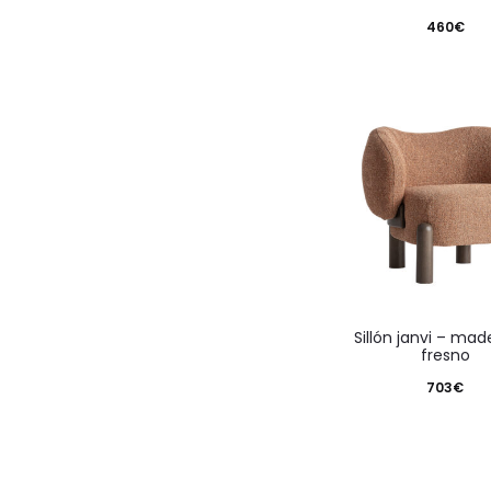
460
€
sillón janvi – madera de
fresno
703
€