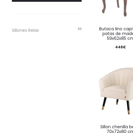
butaca lino capitone
43
Sillones Relax
patas de mad
59x62x85 c
448
€
sillon chenilla beige
70x72x80 c