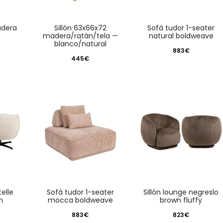
sillón 63x66x72
sofá tudor 1-seater
madera/ratán/tela —
natural boldweave
blanco/natural
883
€
445
€
sofá tudor 1-seater
sillón lounge negreslo
n
mocca boldweave
brown fluffy
883
€
823
€