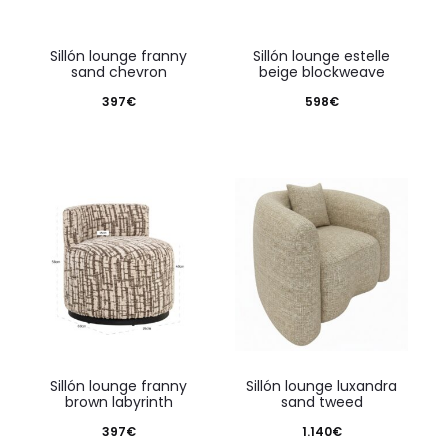
sillón lounge franny
sillón lounge estelle
sand chevron
beige blockweave
397
€
598
€
sillón lounge franny
sillón lounge luxandra
brown labyrinth
sand tweed
397
€
1.140
€