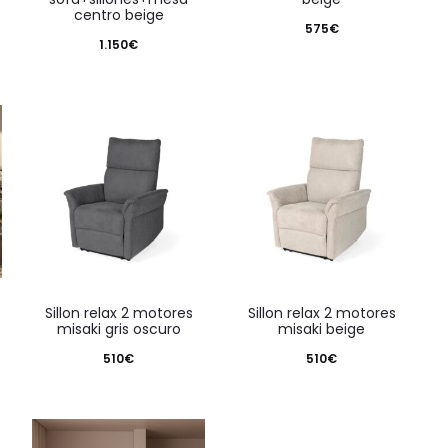
centro beige
575
€
1.150
€
sillon relax 2 motores
sillon relax 2 motores
misaki gris oscuro
misaki beige
510
€
510
€