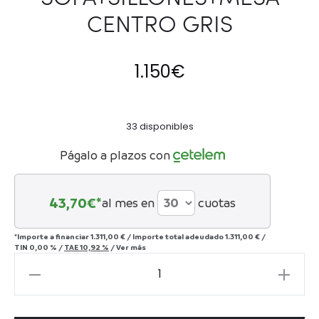
CENTRO GRIS
1.150
€
33 disponibles
Págalo a plazos con
43,70
€*
al mes en
cuotas
*Importe a financiar
1.311,00 €
/
Importe total adeudado
1.311,00 €
/
TIN
0,00 %
/
TAE
10,92 %
/
Ver más
SET
SALONICA
SOFA+SILLONES+MESA