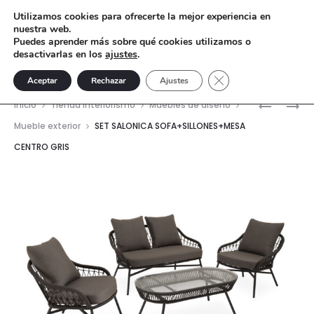
Utilizamos cookies para ofrecerte la mejor experiencia en
nuestra web.
Puedes aprender más sobre qué cookies utilizamos o
desactivarlas en los
ajustes
.
Cerrar el banner de 
Aceptar
Rechazar
Ajustes
Nave
SET
SILLON
Inicio
Tienda interiorismo
Muebles de diseño
SALONIC
RELAX
del
Mueble exterior
SET SALONICA SOFA+SILLONES+MESA
SOFA+SI
1
CENTRO GRIS
prod
CENTRO
MOTOR
BEIGE
AKARI
GRIS
CLARO