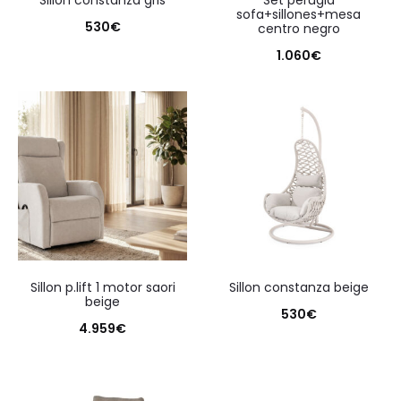
sillon constanza gris
set perugia
sofa+sillones+mesa
530
€
centro negro
1.060
€
sillon p.lift 1 motor saori
sillon constanza beige
beige
530
€
4.959
€