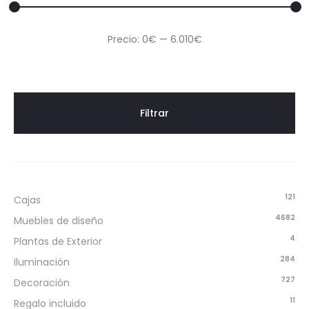
Precio
Precio
Precio:
0€
—
6.010€
mínimo
máximo
Filtrar
121
Cajas
4682
Muebles de diseño
4
Plantas de Exterior
284
Iluminación
727
Decoración
11
Regalo incluido