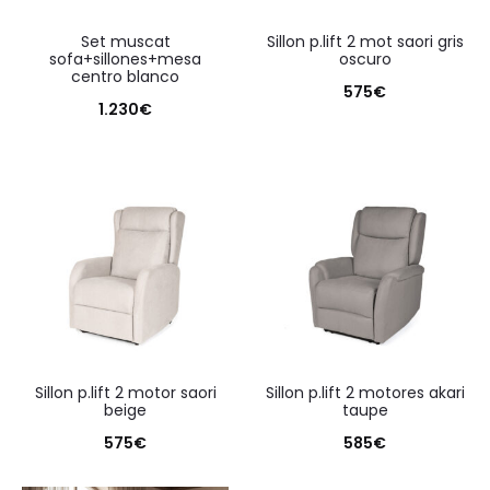
set muscat
sillon p.lift 2 mot saori gris
sofa+sillones+mesa
oscuro
centro blanco
575
€
1.230
€
sillon p.lift 2 motor saori
sillon p.lift 2 motores akari
beige
taupe
575
€
585
€