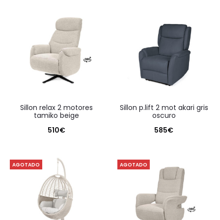
sillon relax 2 motores
sillon p.lift 2 mot akari gris
tamiko beige
oscuro
510
€
585
€
AGOTADO
AGOTADO