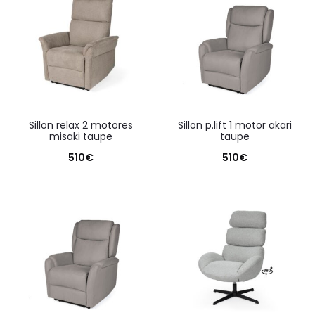
sillon relax 2 motores
sillon p.lift 1 motor akari
misaki taupe
taupe
510
€
510
€