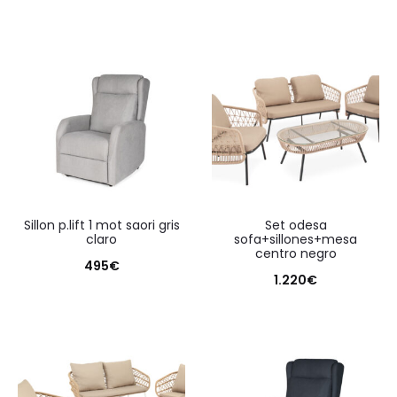
sillon p.lift 1 mot saori gris
set odesa
claro
sofa+sillones+mesa
centro negro
495
€
1.220
€