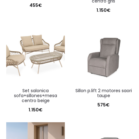
centro gris
455
€
1.150
€
set salonica
sillon p.lift 2 motores saori
sofa+sillones+mesa
taupe
centro beige
575
€
1.150
€