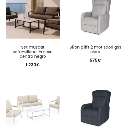
set muscat
sillon p.lift 2 mot saori gris
sofa+sillones+mesa
claro
centro negro
575
€
1.230
€