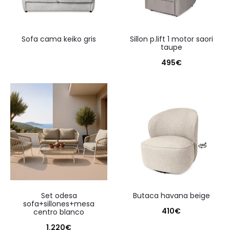
sofa cama keiko gris
sillon p.lift 1 motor saori
taupe
495
€
set odesa
butaca havana beige
sofa+sillones+mesa
410
€
centro blanco
1.220
€