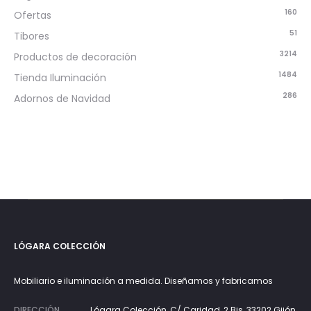
160
Ofertas
51
Tibores
3214
Productos de decoración
1484
Tienda Iluminación
286
Adornos de Navidad
LÓGARA COLECCIÓN
Mobiliario e iluminación a medida. Diseñamos y fabricamos
DIRECCIÓN
Lógara Colección, C/ Caridad, 2 Bis, 33202 Gijón,