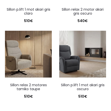
sillon p.lift 1 mot akari gris
sillon relax 2 motor akari
claro
gris oscuro
510
€
540
€
sillon relax 2 motores
sillon p.lift 1 mot akari gris
tamiko taupe
oscuro
510
€
510
€