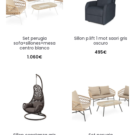
set perugia
sillon p.lift 1 mot saori gris
sofa+sillones+mesa
oscuro
centro blanco
495
€
1.060
€