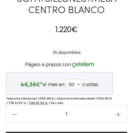
CENTRO BLANCO
1.220
€
25 disponibles
Págalo a plazos con
46,36
€*
al mes en
cuotas
*Importe a financiar
1.390,80 €
/
Importe total adeudado
1.390,80 €
/
TIN
0,00 %
/
TAE
10,92 %
/
Ver más
SET
ODESA
SOFA+SILLONES+MESA