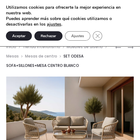
Utilizamos cookies para ofrecerte la mejor experiencia en
nuestra web.
Puedes aprender más sobre qué cookies utilizamos o
desactivarlas en los
ajustes
.
Cerrar el banner de 
Aceptar
Rechazar
Ajustes
Nave
MÓDULO
SET
Inicio
Tienda interiorismo
Muebles de diseño
SOFÁ
ODESA
del
Mesas
Mesas de centro
SET ODESA
ESQUINE
SOFA+SI
SOFA+SILLONES+MESA CENTRO BLANCO
prod
OLPE
CENTRO
–
NEGRO
POLIÉSTE