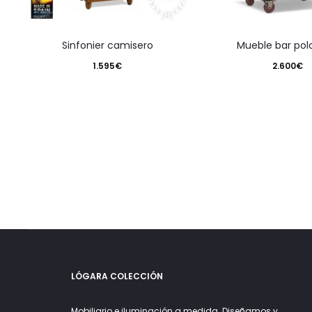
sinfonier camisero
mueble bar pol
1.595
€
2.600
€
LÓGARA COLECCIÓN
Mobiliario e iluminación a medida. Diseñamos y