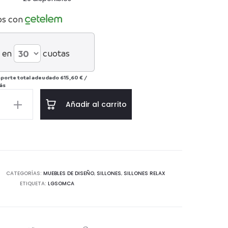
os con
 en
cuotas
porte total adeudado
615,60 €
/
ás
Añadir al carrito
S
CATEGORÍAS:
MUEBLES DE DISEÑO
,
SILLONES
,
SILLONES RELAX
ETIQUETA:
LGSOMCA
d