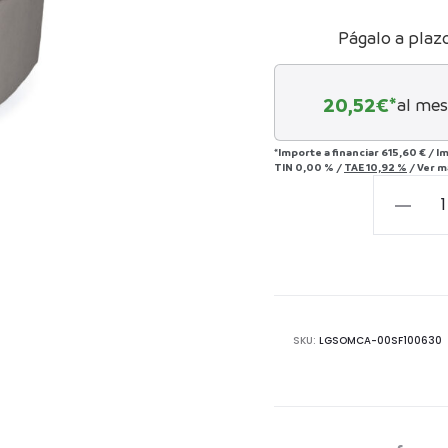
Págalo a plaz
20,52
€*
al mes
*Importe a financiar
615,60 €
/
Im
TIN
0,00 %
/
TAE
10,92 %
/
Ver m
SILLON
RELAX
2
MOTORE
AKARI
TAUPE
SKU:
LGSOMCA-00SF100630
cantida