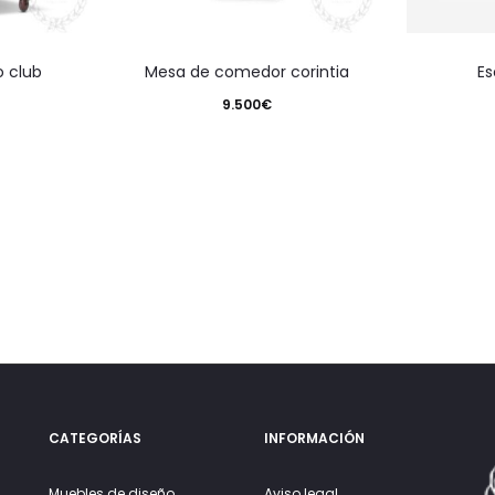
o club
mesa de comedor corintia
e
9.500
€
CATEGORÍAS
INFORMACIÓN
Muebles de diseño
Aviso legal