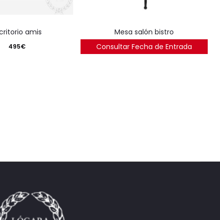
scritorio amis
mesa salón bistro
Consultar Fecha de Entrada
495
€
250
€