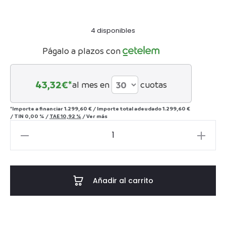
4 disponibles
Págalo a plazos con
43,32
€*
al mes en
cuotas
*Importe a financiar
1.299,60 €
/
Importe total adeudado
1.299,60 €
/
TIN
0,00 %
/
TAE
10,92 %
/
Ver más
Sillón
lounge
Luxandra
Sand
Añadir al carrito
Tweed
cantidad