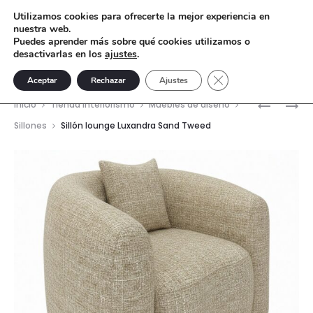
Utilizamos cookies para ofrecerte la mejor experiencia en
nuestra web.
Puedes aprender más sobre qué cookies utilizamos o
desactivarlas en los
ajustes
.
Cerrar el banner de 
Aceptar
Rechazar
Ajustes
Nave
SOFÁ
SILLÓN
Inicio
Tienda interiorismo
Muebles de diseño
LUXANDR
LOUNGE
del
Sillones
Sillón lounge Luxandra Sand Tweed
SAND
MONTY
prod
TWEED