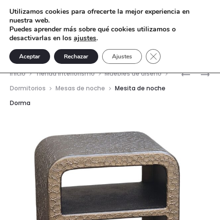
Utilizamos cookies para ofrecerte la mejor experiencia en
nuestra web.
Puedes aprender más sobre qué cookies utilizamos o
desactivarlas en los
ajustes
.
Cerrar el banner de 
Aceptar
Rechazar
Ajustes
Nave
MESITA
MESITA
Inicio
Tienda interiorismo
Muebles de diseño
DE
DE
del
Dormitorios
Mesas de noche
Mesita de noche
NOCHE
NOCHE
Dorma
prod
DEMY
50X50X4
CHESTNU
VIDRIO
—
ÁMBAR