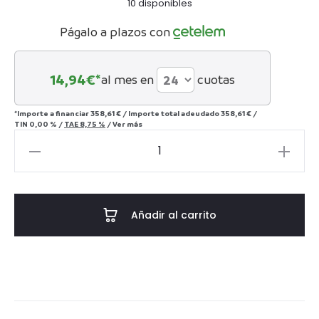
10 disponibles
Págalo a plazos con
14,94
€*
al mes en
cuotas
*Importe a financiar
358,61 €
/
Importe total adeudado
358,61 €
/
TIN
0,00 %
/
TAE
8,75 %
/
Ver más
Mesita
de
noche
Dorma
Añadir al carrito
cantidad