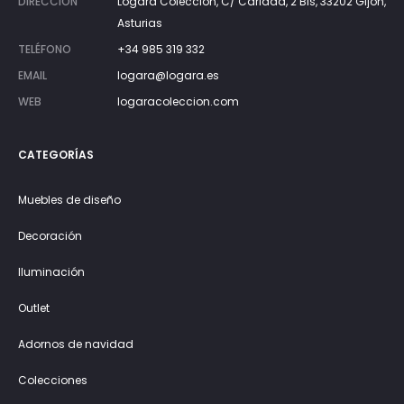
DIRECCIÓN
Lógara Colección, C/ Caridad, 2 Bis, 33202 Gijón,
Asturias
TELÉFONO
+34 985 319 332
EMAIL
logara@logara.es
WEB
logaracoleccion.com
CATEGORÍAS
Muebles de diseño
Decoración
Iluminación
Outlet
Adornos de navidad
Colecciones