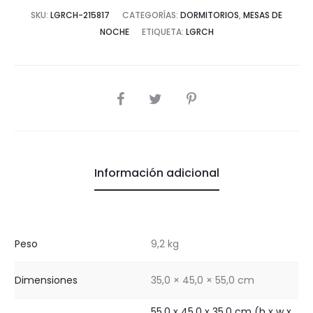
SKU:
LGRCH-215817
CATEGORÍAS:
DORMITORIOS
,
MESAS DE
NOCHE
ETIQUETA:
LGRCH
COMPARTIR
Información adicional
Peso
9,2 kg
Dimensiones
35,0 × 45,0 × 55,0 cm
55.0 x 45.0 x 35.0 cm (h x w x