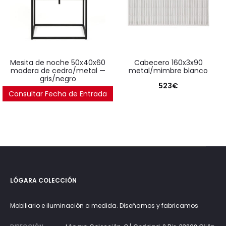
mesita de noche 50x40x60
cabecero 160x3x90
madera de cedro/metal —
metal/mimbre blanco
gris/negro
523
€
Consultar Fecha de Entrada
486
€
LÓGARA COLECCIÓN
Mobiliario e iluminación a medida. Diseñamos y fabricamos