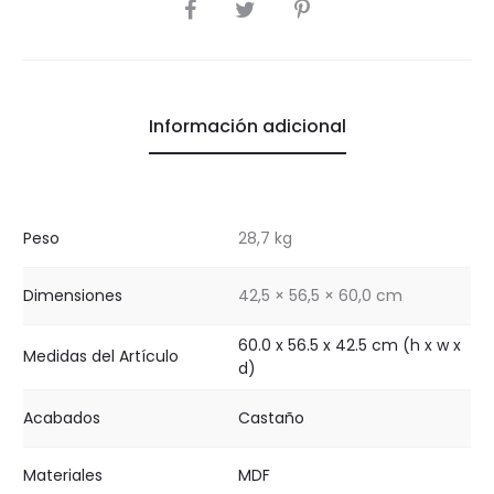
COMPARTIR
Información adicional
Peso
28,7 kg
Dimensiones
42,5 × 56,5 × 60,0 cm
60.0 x 56.5 x 42.5 cm (h x w x
Medidas del Artículo
d)
Acabados
Castaño
Materiales
MDF