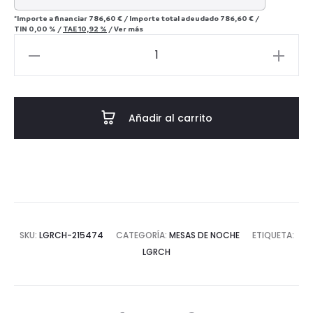
*Importe a financiar
786,60 €
/
Importe total adeudado
786,60 €
/
TIN
0,00 %
/
TAE
10,92 %
/
Ver más
Mesita
de
noche
Demy
Añadir al carrito
Chestnut
cantidad
SKU:
LGRCH-215474
CATEGORÍA:
MESAS DE NOCHE
ETIQUETA:
LGRCH