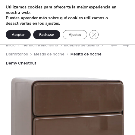
Utilizamos cookies para ofrecerte la mejor experiencia en
nuestra web.
Puedes aprender más sobre qué cookies utilizamos o
desactivarlas en los
ajustes
.
Cerrar el banner de 
Aceptar
Rechazar
Ajustes
Nave
MESITA
MESITA
Inicio
Tienda interiorismo
Muebles de diseño
DE
DE
del
Dormitorios
Mesas de noche
Mesita de noche
NOCHE
NOCHE
Demy Chestnut
prod
DEMY
DORMA
CLAY
GREEN