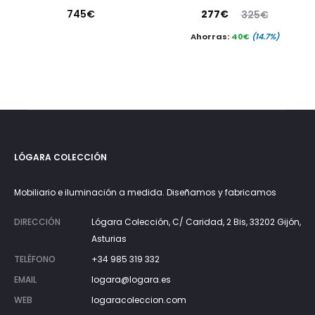
El
El
745
€
277
€
325
€
precio
precio
Ahorras:
40
€
(14.7%)
actual
original
es:
era:
277€.
325€.
LÓGARA COLECCIÓN
Mobiliario e iluminación a medida. Diseñamos y fabricamos
DIRECCIÓN
Lógara Colección, C/ Caridad, 2 Bis, 33202 Gijón,
Asturias
TELÉFONO
+34 985 319 332
EMAIL
logara@logara.es
WEB
logaracoleccion.com