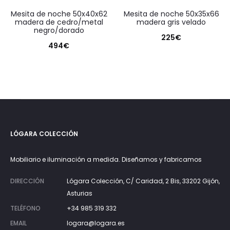
mesita de noche 50x40x62
mesita de noche 50x35x66
madera de cedro/metal
madera gris velado
negro/dorado
225
€
494
€
LÓGARA COLECCIÓN
Mobiliario e iluminación a medida. Diseñamos y fabricamos
DIRECCIÓN
Lógara Colección, C/ Caridad, 2 Bis, 33202 Gijón,
Asturias
TELÉFONO
+34 985 319 332
EMAIL
logara@logara.es