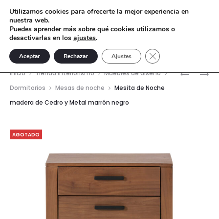
Utilizamos cookies para ofrecerte la mejor experiencia en
nuestra web.
Puedes aprender más sobre qué cookies utilizamos o
desactivarlas en los
ajustes
.
Cerrar el banner de 
Aceptar
Rechazar
Ajustes
Nave
MESITA
MESITA
Inicio
Tienda interiorismo
Muebles de diseño
DE
DE
del
Dormitorios
Mesas de noche
Mesita de Noche
NOCHE
NOCHE
madera de Cedro y Metal marrón negro
prod
60X45X5
2
MADERA
CAJONES
DE
50X45X5
AGOTADO
OLMO
MADERA
—
MARRON/
NOGAL/
NEGRO
MATE