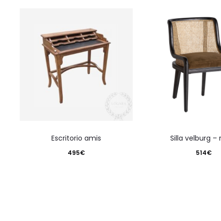
escritorio amis
silla velburg –
495
€
514
€