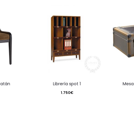
 ratán
librería spot 1
mes
1.750
€