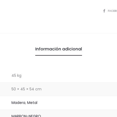
NEGRO
cantida
COMPART
FACEB
Información adicional
45 kg
50 × 45 × 54 cm
Madera
,
Metal
MARRON-NEGRO