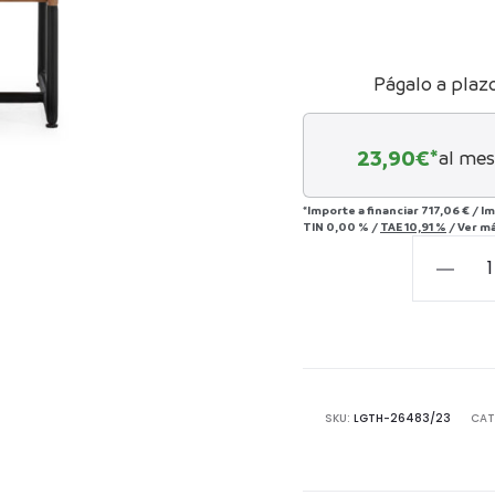
Págalo a plaz
23,90
€*
al mes
*Importe a financiar
717,06 €
/
Im
TIN
0,00 %
/
TAE
10,91 %
/
Ver m
MESITA
DE
NOCHE
2
CAJONE
50x45x5
SKU:
LGTH-26483/23
CAT
MADERA
MARRON