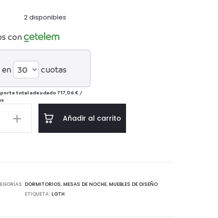
2 disponibles
os con
 en
cuotas
porte total adeudado
717,06 €
/
ás
Añadir al carrito
S
4
EGORÍAS:
DORMITORIOS
,
MESAS DE NOCHE
,
MUEBLES DE DISEÑO
ETIQUETA:
LGTH
/METAL