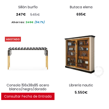
sillón burflo
butaca elena
El
El
247
€
695
€
545
€
precio
precio
Ahorras:
246
€
(54.7%)
actual
original
es:
era:
AGOTADO
247€.
545€.
consola 156x38x85 acero
librería nautic
blanco/negro/dorado
5.550
€
Consultar Fecha de Entrada
1.914
€