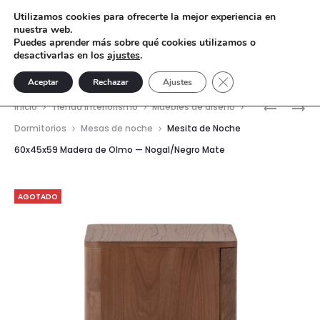
Utilizamos cookies para ofrecerte la mejor experiencia en
nuestra web.
Puedes aprender más sobre qué cookies utilizamos o
desactivarlas en los
ajustes
.
Cerrar el banner de 
Aceptar
Rechazar
Ajustes
Nave
APARAD
MESITA
Inicio
Tienda interiorismo
Muebles de diseño
200X50X
DE
del
Dormitorios
Mesas de noche
Mesita de Noche
MADERA
NOCHE
60x45x59 Madera de Olmo — Nogal/Negro Mate
prod
DE
MADERA
OLMO
DE
—
CEDRO
AGOTADO
NOGAL/
Y
METAL
MARRÓN
NEGRO