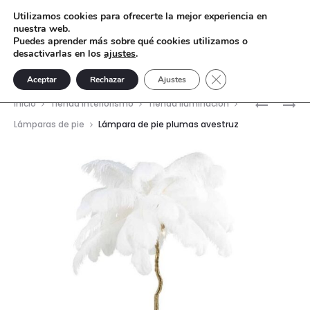
Utilizamos cookies para ofrecerte la mejor experiencia en
nuestra web.
Puedes aprender más sobre qué cookies utilizamos o
desactivarlas en los
ajustes
.
Cerrar el banner de 
Aceptar
Rechazar
Ajustes
Nave
MESA
GUIRNAL
Inicio
Tienda interiorismo
Tienda Iluminación
DE
MARRÓN
del
Lámparas de pie
Lámpara de pie plumas avestruz
COMEDO
LUCES
prod
CASTILLA
LED