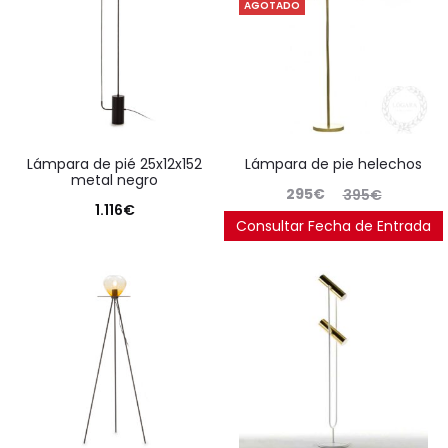
AGOTADO
lámpara de pié 25x12x152
lámpara de pie helechos
metal negro
El
El
295
€
395
€
1.116
€
precio
precio
Consultar Fecha de Entrada
Ahorras:
83
€
(25.3%)
actual
original
es:
era:
295€.
395€.