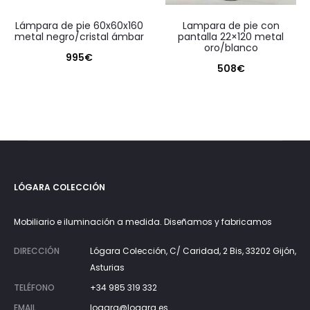
lámpara de pie 60x60x160
lampara de pie con
metal negro/cristal ámbar
pantalla 22×120 metal
oro/blanco
995
€
508
€
LÓGARA COLECCIÓN
Mobiliario e iluminación a medida. Diseñamos y fabricamos
DIRECCIÓN
Lógara Colección, C/ Caridad, 2 Bis, 33202 Gijón,
Asturias
TELÉFONO
+34 985 319 332
EMAIL
logara@logara.es