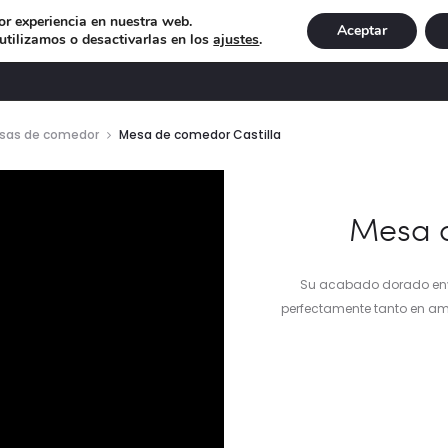
or experiencia en nuestra web.
Aceptar
tilizamos o desactivarlas en los
ajustes
.
DECORACIÓN
ILUMINACIÓN
NAVIDAD
EXCLU
sas de comedor
Mesa de comedor Castilla
ductor
Mesa d
Su acabado dorado env
perfectamente tanto en amb