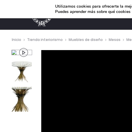
Utilizamos cookies para ofrecerte la mej
Puedes aprender más sobre qué cookies u
MUEBLES DE DISEÑO
Inicio
Tienda interiorismo
Muebles de diseño
Mesas
Me
Repro
de
vídeo