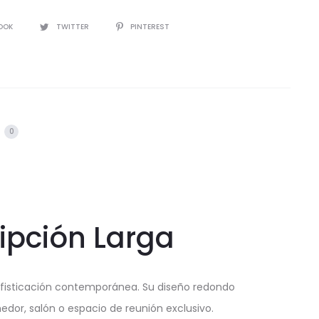
IR
OOK
TWITTER
PINTEREST
s
0
ipción Larga
sofisticación contemporánea. Su diseño redondo
edor, salón o espacio de reunión exclusivo.