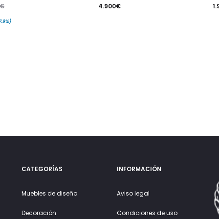
4.900
€
1.
€
7.9%)
CATEGORÍAS
INFORMACIÓN
Muebles de diseño
Aviso legal
Decoración
Condiciones de uso