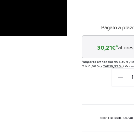
Págalo a plaz
30,21
€*
al mes
*Importe a financiar
906,30 €
/
I
TIN
0,00 %
/
TAE
10,92 %
/
Ver m
Mesa
de
comedo
Castilla
cantida
SKU:
LGLGSHI-58738