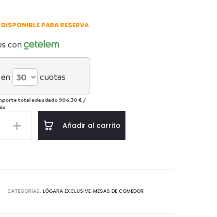
DISPONIBLE PARA RESERVA
os con
 en
cuotas
mporte total adeudado
906,30 €
/
ás
Añadir al carrito
r
d
CATEGORÍAS:
LÓGARA EXCLUSIVE
,
MESAS DE COMEDOR