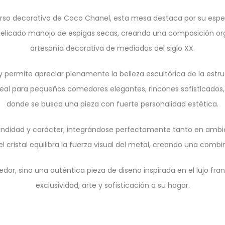
erso decorativo de
Coco Chanel
, esta mesa destaca por su espe
elicado manojo de espigas secas, creando una composición orgán
artesanía decorativa de mediados del siglo XX.
al y permite apreciar plenamente la belleza escultórica de la estr
 ideal para pequeños comedores elegantes, rincones sofisticados
donde se busca una pieza con fuerte personalidad estética.
didad y carácter, integrándose perfectamente tanto en ambien
el cristal equilibra la fuerza visual del metal, creando una co
or, sino una auténtica pieza de diseño inspirada en el lujo fr
exclusividad, arte y sofisticación a su hogar.