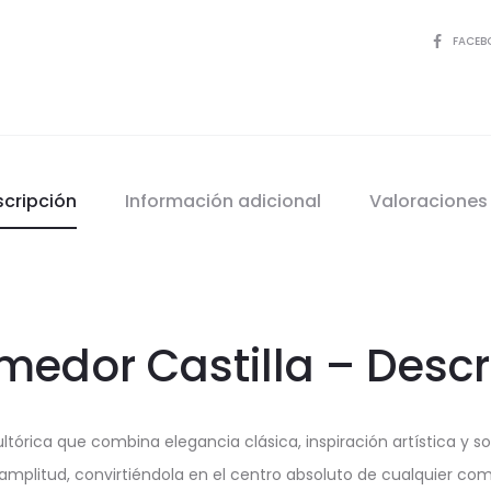
COMPART
FACEB
scripción
Información adicional
Valoracione
edor Castilla – Descr
ltórica que combina elegancia clásica, inspiración artística y 
mplitud, convirtiéndola en el centro absoluto de cualquier com