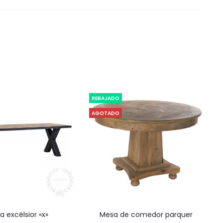
REBAJADO
AGOTADO
Este
sa excélsior «x»
mesa de comedor parquer
producto