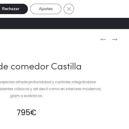
Cerrar el banner de cookies RGP
Rechazar
Ajustes
Buscar
Cuenta
SIVE
OFERTAS
0
Naveg
LÁMPARA
LÁMPARA
DE
DE
del
PIE
PIE
produ
PALM
PLUMAS
e comedor Castilla
DORADA
AVESTRUZ
ejecido añade profundidad y carácter, integrándose
ientes clásicos y art decó como en interiores modernos,
glam o eclécticos.
795
€