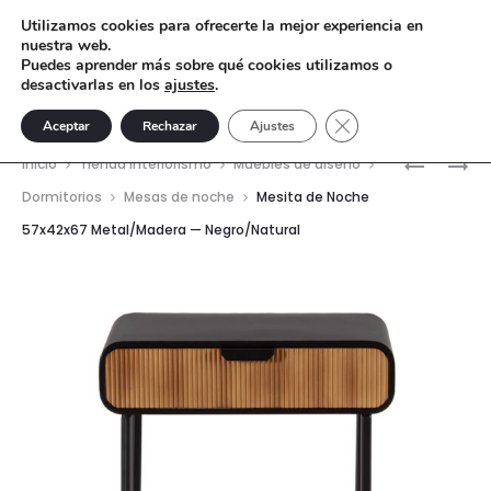
Utilizamos cookies para ofrecerte la mejor experiencia en
nuestra web.
Puedes aprender más sobre qué cookies utilizamos o
desactivarlas en los
ajustes
.
Cerrar el banner de 
Aceptar
Rechazar
Ajustes
Nave
CHAISE
ESCALER
Inicio
Tienda interiorismo
Muebles de diseño
1
49X3X20
del
Dormitorios
Mesas de noche
Mesita de Noche
P
METAL/M
57x42x67 Metal/Madera — Negro/Natural
prod
SALER
—
122X155X
NEGRO/N
SERIE
H