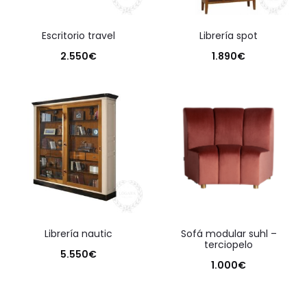
escritorio travel
librería spot
2.550
€
1.890
€
librería nautic
sofá modular suhl –
terciopelo
5.550
€
1.000
€