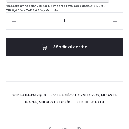
*Importe a financiar
218,40 €
/
Importe total adeudado
218,40 €
/
TIN
0,00 %
/
TAE
9,49 %
/
Ver más
Mesita
de
Noche
57x42x67
Añadir al carrito
Metal/Madera
-
-
Negro/Natural
cantidad
SKU:
LGTH-13421/00
CATEGORÍAS:
DORMITORIOS
,
MESAS DE
NOCHE
,
MUEBLES DE DISEÑO
ETIQUETA:
LGTH
COMPARTIR