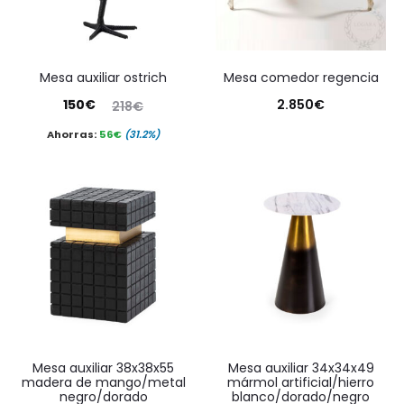
mesa auxiliar ostrich
mesa comedor regencia
El
El
150
€
2.850
€
218
€
precio
precio
Ahorras:
56
€
(31.2%)
actual
original
es:
era:
150€.
218€.
mesa auxiliar 38x38x55
mesa auxiliar 34x34x49
madera de mango/metal
mármol artificial/hierro
negro/dorado
blanco/dorado/negro