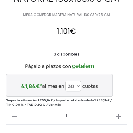
MESA COMEDOR MADERA NATURAL 130x130x75 CM
1.101
€
3 disponibles
Págalo a plazos con
41,84
€*
al mes en
cuotas
*Importe a financiar
1.255,14 €
/
Importe total adeudado
1.255,14 €
/
TIN
0,00 %
/
TAE
10,92 %
/
Ver más
MESA
COMEDOR
MADERA