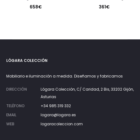
658
€
361
€
LÓGARA COLECCIÓN
Mobiliario e iluminación a medida. Diseñamos y fabricamos
DIRECCIÓN
Lógara Colección, C/ Caridad, 2 Bis, 33202 Gijón,
Asturias
TELÉFONO
+34 985 319 332
EMAIL
logara@logara.es
WEB
logaracoleccion.com