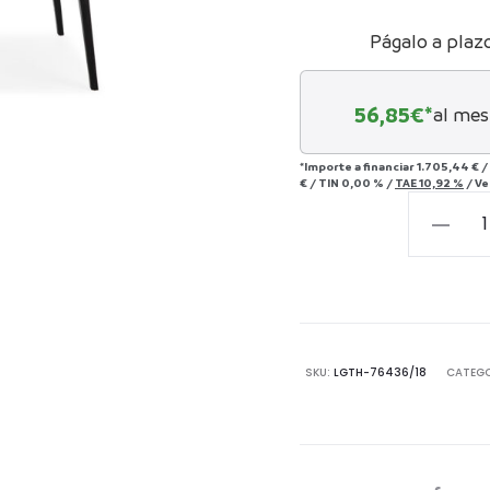
Págalo a plaz
56,85
€*
al mes
*Importe a financiar
1.705,44 €
/
€
/
TIN
0,00 %
/
TAE
10,92 %
/
Ve
Mesa
Comedo
180x90x
Madera
Negro/N
con
SKU:
LGTH-76436/18
CATEGO
Pátina
Gris
cantida