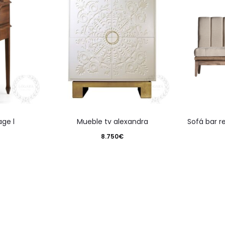
age l
mueble tv alexandra
sofá bar 
8.750
€