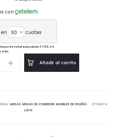
os con
 en
cuotas
Importe total adeudado
1.705,44
r más
Añadir al carrito
r
76
atural
RÍAS:
MESAS
,
MESAS DE COMEDOR
,
MUEBLES DE DISEÑO
ETIQUETA:
LGTH
d