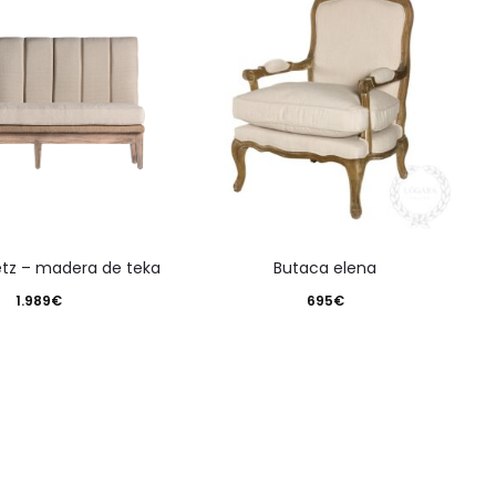
retz – madera de teka
butaca elena
1.989
€
695
€