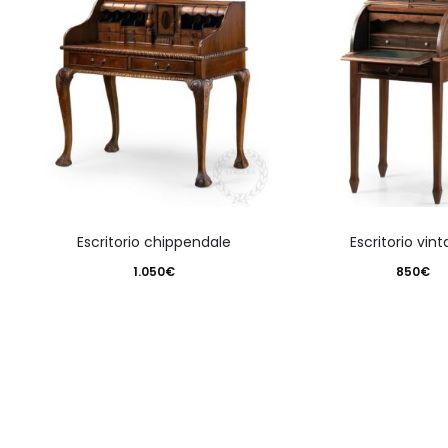
escritorio chippendale
escritorio vint
1.050
€
850
€