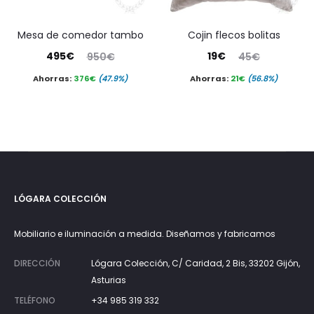
mesa de comedor tambo
cojin flecos bolitas
El
El
El
El
495
€
19
€
950
€
45
€
precio
precio
precio
precio
Ahorras:
376
€
(47.9%)
Ahorras:
21
€
(56.8%)
actual
original
actual
original
es:
era:
es:
era:
495€.
950€.
19€.
45€.
LÓGARA COLECCIÓN
Mobiliario e iluminación a medida. Diseñamos y fabricamos
DIRECCIÓN
Lógara Colección, C/ Caridad, 2 Bis, 33202 Gijón,
Asturias
TELÉFONO
+34 985 319 332