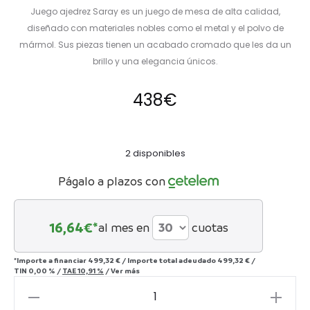
Juego ajedrez Saray es un juego de mesa de alta calidad,
diseñado con materiales nobles como el metal y el polvo de
mármol. Sus piezas tienen un acabado cromado que les da un
brillo y una elegancia únicos.
438
€
2 disponibles
Págalo a plazos con
16,64
€*
al mes en
cuotas
*Importe a financiar
499,32 €
/
Importe total adeudado
499,32 €
/
TIN
0,00 %
/
TAE
10,91 %
/
Ver más
Juego
ajedrez