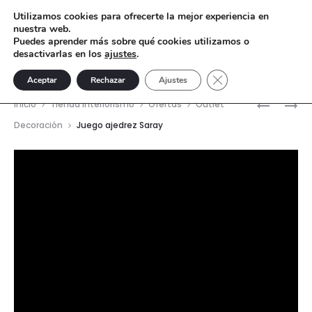
Utilizamos cookies para ofrecerte la mejor experiencia en
nuestra web.
Puedes aprender más sobre qué cookies utilizamos o
desactivarlas en los
ajustes
.
Cerrar el banner de 
Aceptar
Rechazar
Ajustes
Nave
SUJETA
FRAGME
Inicio
Tienda interiorismo
Ofertas
Outlet
LIBROS
DEL
del
Decoración
Juego ajedrez Saray
LABIOS
PARTENÓ
prod
DORADO
Reproductor
de
vídeo