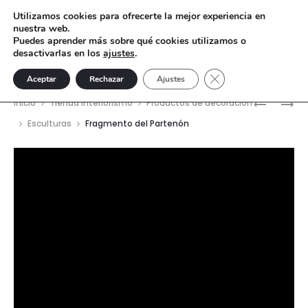
Utilizamos cookies para ofrecerte la mejor experiencia en
nuestra web.
Puedes aprender más sobre qué cookies utilizamos o
desactivarlas en los
ajustes
.
Cerrar el banner de 
Aceptar
Rechazar
Ajustes
Nave
JUEGO
LÁMPARA
Inicio
Tienda interiorismo
Productos de decoración
AJEDREZ
DE
del
Esculturas
Fragmento del Partenón
SARAY
MESA
prod
CUBIK
Reproductor
de
vídeo