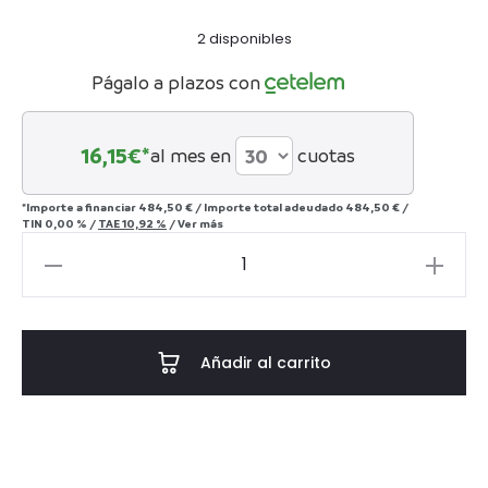
2 disponibles
Págalo a plazos con
16,15
€*
al mes en
cuotas
*Importe a financiar
484,50 €
/
Importe total adeudado
484,50 €
/
TIN
0,00 %
/
TAE
10,92 %
/
Ver más
Fragmento
del
Partenón
cantidad
Añadir al carrito