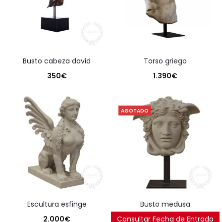
busto cabeza david
torso griego
350
€
1.390
€
AGOTADO
escultura esfinge
busto medusa
2.000
€
Consultar Fecha de Entrada
425
€