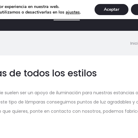
or experiencia en nuestra web.
Aceptar
tilizamos o desactivarlas en los
ajustes
.
DECORACIÓN
ILUMINACIÓN
NAVIDAD
EXCLU
Inic
 de todos los estilos
e suelen ser un apoyo de iluminación para nuestras estancias o 
este tipo de lámparas conseguimos puntos de luz agradables y 
o que quieres, ponte en contacto con nosotros, podemos fabric
ando