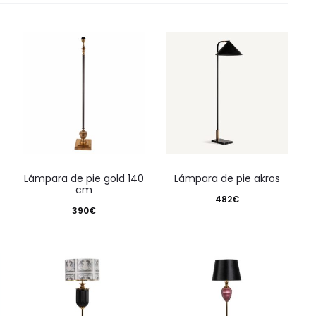
lámpara de pie gold 140
lámpara de pie akros
cm
482
€
390
€