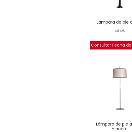
lámpara de pie 
484
€
Consultar Fecha de
lámpara de pie amelie
– acero