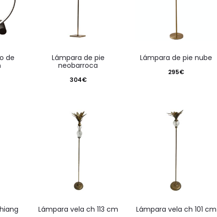
lámpara de pie
lámpara de pie nube
n
neobarroca
295
€
304
€
shiang
lámpara vela ch 113 cm
lámpara vela ch 101 cm