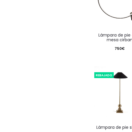
lámpara de pie o de
mesa cirba
750
€
REBAJADO
lámpara de pie 