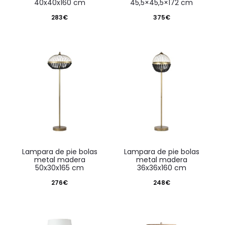
40x40x160 cm
45,5×45,5×172 cm
283
€
375
€
lampara de pie bolas
lampara de pie bolas
metal madera
metal madera
50x30x165 cm
36x36x160 cm
276
€
248
€