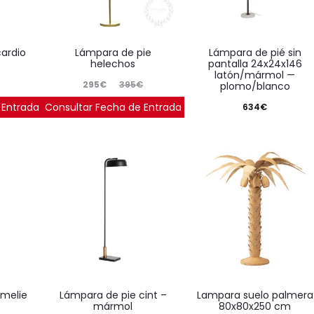
cardio
lámpara de pie
lámpara de pié sin
helechos
pantalla 24x24x146
latón/mármol —
El
El
295
€
395
€
plomo/blanco
precio
precio
 Entrada
Consultar Fecha de Entrada
634
€
Ahorras:
83
€
(25.3%)
actual
original
es:
era:
295€.
395€.
lámpara de pie cint –
lampara suelo palmera
mármol
80x80x250 cm