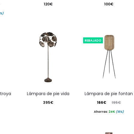
€
120
€
100
€
7%)
REBAJADO
 troya
lámpara de pie vida
lámpara de pie fontan
El
El
395
€
166
€
195
€
precio
precio
Ahorras:
24
€
(15%)
actual
original
es:
era: