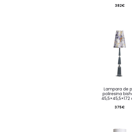
382
€
lampara de pie
poliresina bis
45,5×45,5×172
375
€