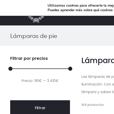
Utilizamos cookies para ofrecerte la mej
Puedes aprender más sobre qué cookies u
MUEBLES DE DISEÑO
Lámparas de pie
r
Lámparas
Filtrar por precios
Las lámparas de pi
Precio
Precio
Precio:
90€
—
3.410€
iluminación. Con 
mínimo
máximo
lámpara y sabes l
Mostr
164 productos
Filtrar
1–