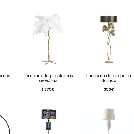
ados
ado
s
paros
lámpara de pie plumas
lámpara de pie palm
avestruz
dorada
1.975
€
350
€