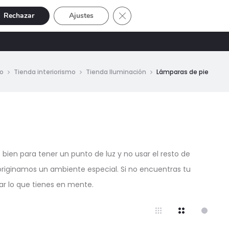
Cerrar el banner de cookies RGP
Rechazar
Ajustes
Buscar
Cuenta
SIVE
OFERTAS
0
io
Tienda interiorismo
Tienda Iluminación
Lámparas de pie
bien para tener un punto de luz y no usar el resto de
originamos un ambiente especial. Si no encuentras tu
ar lo que tienes en mente.