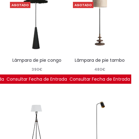
AGOTADO
AGOTADO
lámpara de pie congo
lámpara de pie tambo
390
€
480
€
da
Consultar Fecha de Entrada
Consultar Fecha de Entrada