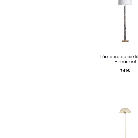
lámpara de pie kleines
– mármol
741
€