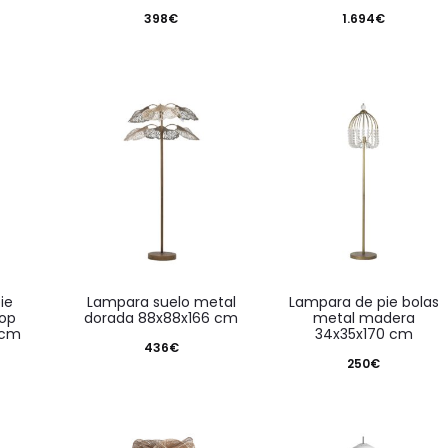
398
€
1.694
€
lampara suelo metal
lampara de pie bolas
hop
dorada 88x88x166 cm
metal madera
 cm
34x35x170 cm
436
€
250
€