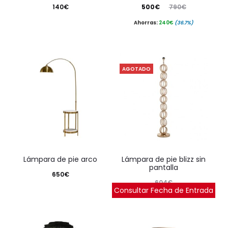
El
El
140
€
500
€
790
€
precio
precio
Ahorras:
240
€
(36.7%)
actual
original
es:
era:
500€.
790€.
AGOTADO
lámpara de pie arco
lámpara de pie blizz sin
pantalla
650
€
604
€
Consultar Fecha de Entrada