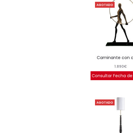
AGOTADO
caminante con a
1.890
€
Consultar Fecha de
AGOTADO