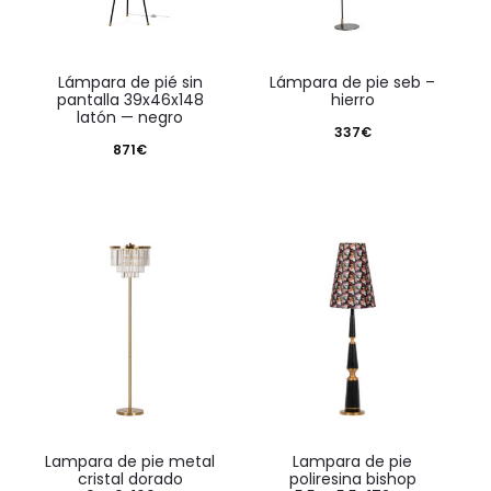
lámpara de pié sin
lámpara de pie seb –
pantalla 39x46x148
hierro
latón — negro
337
€
871
€
lampara de pie metal
lampara de pie
cristal dorado
poliresina bishop