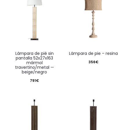
lámpara de pié sin
lámpara de pie – resina
pantalla 52x27x163
356
€
mármol
travertino/metal —
beige/negro
791
€