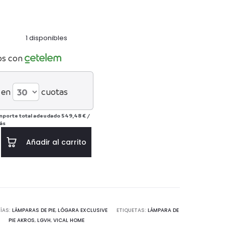
1 disponibles
os con
 en
cuotas
mporte total adeudado
549,48 €
/
ás
Añadir al carrito
ÍAS:
LÁMPARAS DE PIE
,
LÓGARA EXCLUSIVE
ETIQUETAS:
LÁMPARA DE
PIE AKROS
,
LGVH
,
VICAL HOME