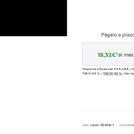
Págalo a plaz
18,32
€*
al mes
*Importe a financiar
549,48 €
/
I
TIN
0,00 %
/
TAE
10,92 %
/
Ver m
SKU:
LGVH-35458-1
CATEGOR