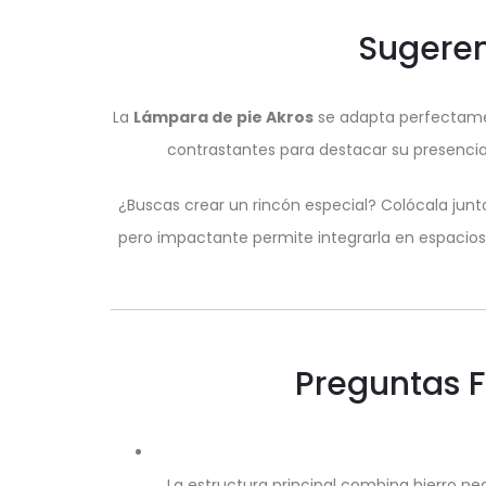
Sugeren
La
Lámpara de pie Akros
se adapta perfectamen
contrastantes para destacar su presencia
¿Buscas crear un rincón especial? Colócala junt
pero impactante permite integrarla en espacio
Preguntas F
La estructura principal combina hierro n