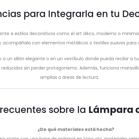
cias para Integrarla en tu De
te a estilos decorativos como el art déco, moderno o minimal
; acompáñala con elementos metálicos o textiles suaves para 
o a un sillón elegante o en un vestíbulo donde pueda recibir a 
s reducidos sin perder protagonismo. Además, funciona marav
amplias o áreas de lectura.
recuentes sobre la
Lámpara d
¿De qué materiales está hecha?
egro mate con una base de mármol en tono oro, materiales selecc