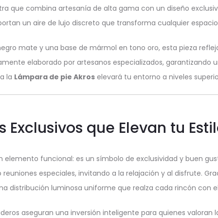
tra que combina artesanía de alta gama con un diseño exclusivo 
ortan un aire de lujo discreto que transforma cualquier espacio
negro mate y una base de mármol en tono oro, esta pieza refle
amente elaborado por artesanos especializados, garantizando u
a la
Lámpara de pie Akros
elevará tu entorno a niveles superior
s Exclusivos que Elevan tu Esti
lemento funcional: es un símbolo de exclusividad y buen gust
uniones especiales, invitando a la relajación y al disfrute. Gra
na distribución luminosa uniforme que realza cada rincón con e
eros aseguran una inversión inteligente para quienes valoran la