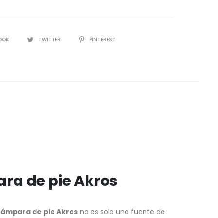
IR
OOK
TWITTER
PINTEREST
ra de pie Akros
Lámpara de pie Akros
no es solo una fuente de