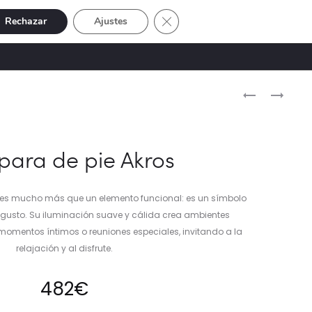
Cerrar el banner de cookies RGP
Rechazar
Ajustes
Buscar
Cuenta
SIVE
OFERTAS
0
Naveg
LÁMPARA
BANDEJA
DE
MAMET
del
PIE
produ
VELUNE
ara de pie Akros
es mucho más que un elemento funcional: es un símbolo
 gusto. Su iluminación suave y cálida crea ambientes
omentos íntimos o reuniones especiales, invitando a la
relajación y al disfrute.
482
€