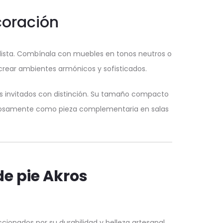
coración
ista. Combínala con muebles en tonos neutros o
crear ambientes armónicos y sofisticados.
tus invitados con distinción. Su tamaño compacto
illosamente como pieza complementaria en salas
e pie Akros
ionados por su durabilidad y belleza artesanal.