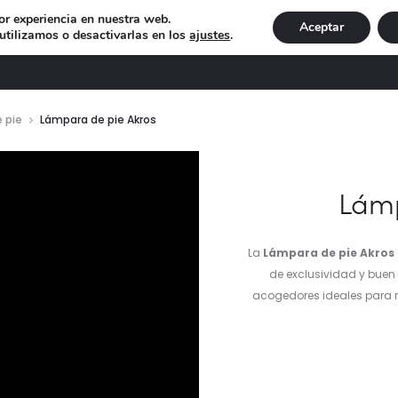
or experiencia en nuestra web.
Aceptar
tilizamos o desactivarlas en los
ajustes
.
DECORACIÓN
ILUMINACIÓN
NAVIDAD
EXCLU
 pie
Lámpara de pie Akros
ductor
Lámp
La
Lámpara de pie Akros
de exclusividad y buen
acogedores ideales para m