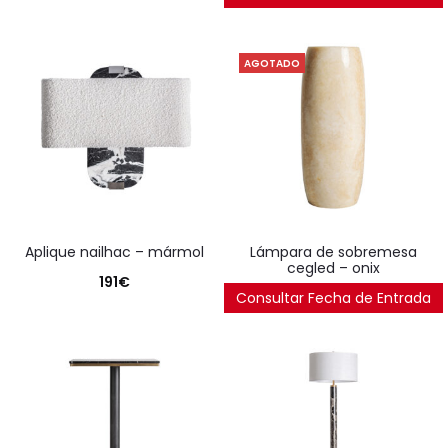
AGOTADO
aplique nailhac – mármol
lámpara de sobremesa
cegled – onix
191
€
Consultar Fecha de Entrada
159
€