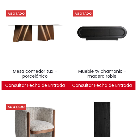
AGOTADO
AGOTADO
mesa comedor tux –
mueble tv chamonix –
porcelánico
madera roble
Consultar Fecha de Entrada
2.169
€
Consultar Fecha de Entrada
1.727
€
AGOTADO