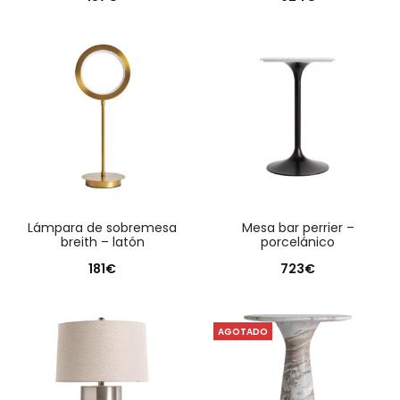
lámpara de sobremesa
mesa bar perrier –
breith – latón
porcelánico
181
€
723
€
AGOTADO