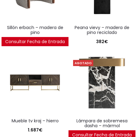
sillón erbach – madera de
peana vievy – madera de
pino
pino reciclado
Consultar Fecha de Entrada
944
€
382
€
AGOTADO
mueble tv kraj – hierro
lámpara de sobremesa
dasha – mármol
1.687
€
Consultar Fecha de Entrada
321
€