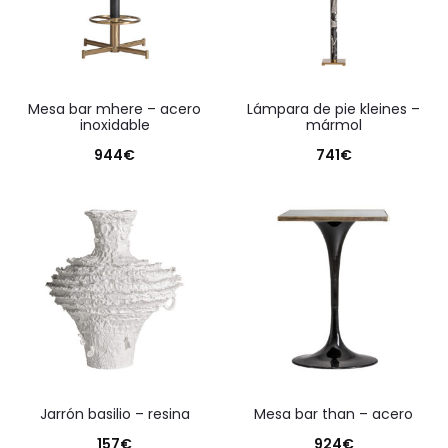
mesa bar mhere – acero
lámpara de pie kleines –
inoxidable
mármol
944
€
741
€
jarrón basilio – resina
mesa bar than – acero
157
€
924
€