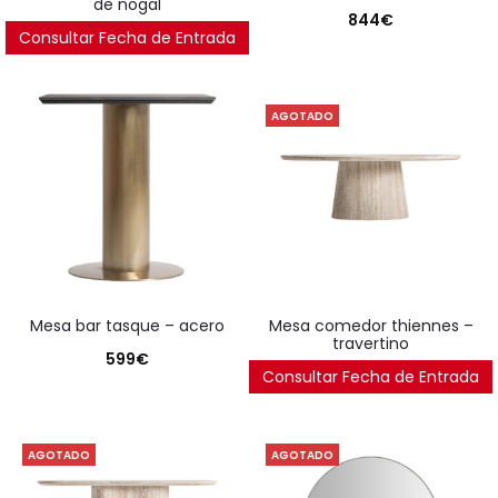
de nogal
844
€
Consultar Fecha de Entrada
2.390
€
AGOTADO
mesa bar tasque – acero
mesa comedor thiennes –
travertino
599
€
Consultar Fecha de Entrada
2.792
€
AGOTADO
AGOTADO