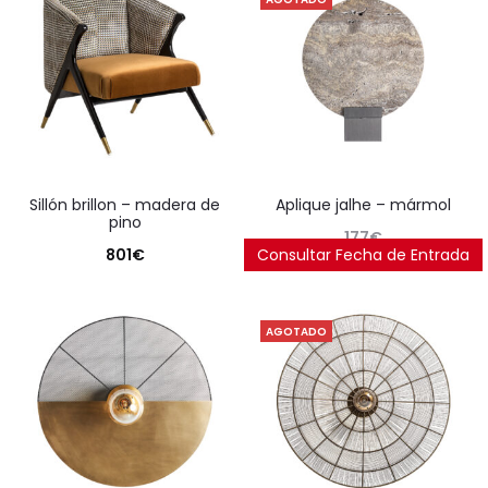
sillón brillon – madera de
aplique jalhe – mármol
pino
177
€
801
€
Consultar Fecha de Entrada
AGOTADO