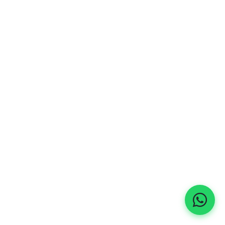
lámpara de sobremesa
lámpara de sobremesa
viridis – mármol
lumos – hierro
392
€
221
€