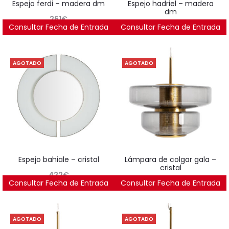
espejo ferdi – madera dm
espejo hadriel – madera
dm
261
€
Consultar Fecha de Entrada
Consultar Fecha de Entrada
321
€
AGOTADO
AGOTADO
espejo bahiale – cristal
lámpara de colgar gala –
cristal
422
€
Consultar Fecha de Entrada
Consultar Fecha de Entrada
241
€
AGOTADO
AGOTADO