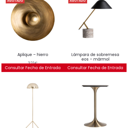
AGOTADO
AGOTADO
aplique – hierro
lámpara de sobremesa
eos – mármol
321
€
Consultar Fecha de Entrada
Consultar Fecha de Entrada
273
€