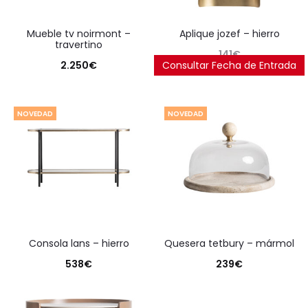
mueble tv noirmont –
aplique jozef – hierro
travertino
141
€
2.250
€
Consultar Fecha de Entrada
NOVEDAD
NOVEDAD
consola lans – hierro
quesera tetbury – mármol
538
€
239
€