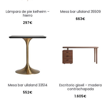
lámpara de pie kelheim –
mesa bar ullaland 35509
hierro
663
€
297
€
mesa bar ullaland 33514
escritorio giswil – madera
contrachapada
552
€
1.605
€