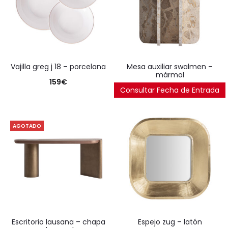
vajilla greg j 18 – porcelana
mesa auxiliar swalmen –
mármol
159
€
Consultar Fecha de Entrada
380
€
AGOTADO
escritorio lausana – chapa
espejo zug – latón