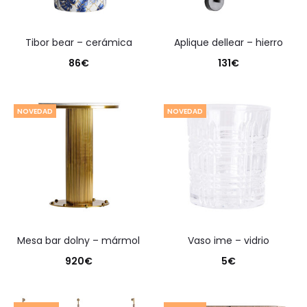
tibor bear – cerámica
aplique dellear – hierro
86
€
131
€
NOVEDAD
NOVEDAD
mesa bar dolny – mármol
vaso ime – vidrio
920
€
5
€