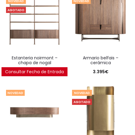
NOVEDAD
NOVEDAD
AGOTADO
estanteria noirmont –
armario belfais –
chapa de nogal
cerámica
Consultar Fecha de Entrada
2.892
€
3.395
€
NOVEDAD
NOVEDAD
AGOTADO