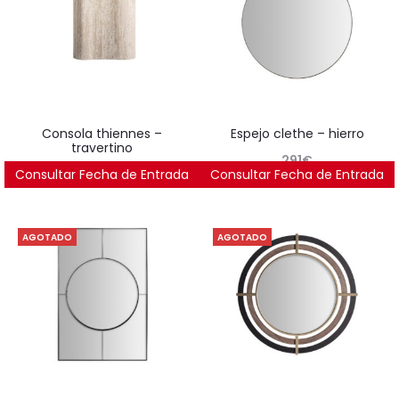
consola thiennes –
espejo clethe – hierro
travertino
291
€
Consultar Fecha de Entrada
1.603
€
Consultar Fecha de Entrada
AGOTADO
AGOTADO