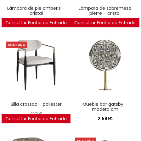
lámpara de pie amberis –
lámpara de sobremesa
cristal
pierre – cristal
Consultar Fecha de Entrada
442
€
Consultar Fecha de Entrada
362
€
AGOTADO
silla crossac – poliéster
mueble bar gatsby –
madera dm
422
€
Consultar Fecha de Entrada
2.591
€
AGOTADO