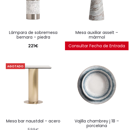
lámpara de sobremesa
mesa auxiliar asselt –
bernara – piedra
mármol
221
€
Consultar Fecha de Entrada
462
€
AGOTADO
mesa bar naustdal – acero
vajilla chambrey j 18 –
porcelana
599
€