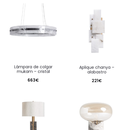
lámpara de colgar
aplique chanya –
mukam – cristal
alabastro
663
€
221
€