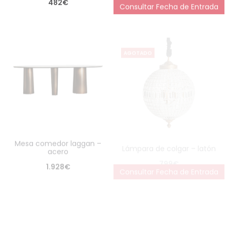
AGOTADO
mesa comedor laggan –
lámpara de colgar – latón
acero
799
€
1.928
€
Consultar Fecha de Entrada
AGOTADO