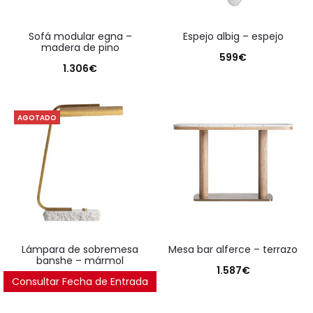
sofá modular egna –
espejo albig – espejo
madera de pino
599
€
1.306
€
AGOTADO
lámpara de sobremesa
mesa bar alferce – terrazo
banshe – mármol
1.587
€
Consultar Fecha de Entrada
358
€