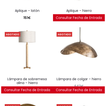
aplique – latón
aplique – hierro
151
€
Consultar Fecha de Entrada
159
€
AGOTADO
AGOTADO
lámpara de sobremesa
lámpara de colgar – hierro
alina – hierro
643
€
Consultar Fecha de Entrada
291
€
Consultar Fecha de Entrada