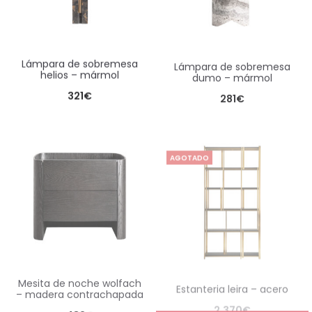
lámpara de sobremesa
lámpara de sobremesa
helios – mármol
dumo – mármol
321
€
281
€
AGOTADO
mesita de noche wolfach
estanteria leira – acero
– madera contrachapada
2.370
€
482
€
Consultar Fecha de Entrada