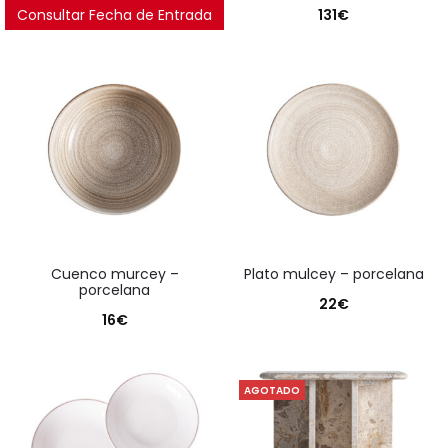
Consultar Fecha de Entrada
131
€
cuenco murcey –
plato mulcey – porcelana
porcelana
22
€
16
€
AGOTADO