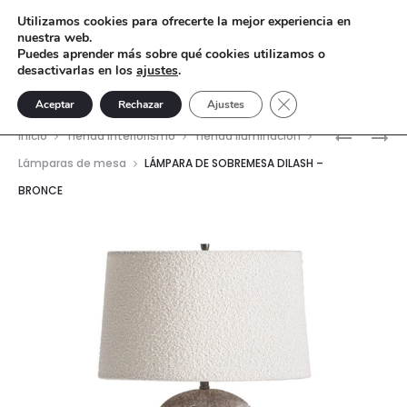
Utilizamos cookies para ofrecerte la mejor experiencia en
nuestra web.
Puedes aprender más sobre qué cookies utilizamos o
desactivarlas en los
ajustes
.
Cerrar el banner de 
Aceptar
Rechazar
Ajustes
Nave
LÁMPARA
APLIQUE
Inicio
Tienda interiorismo
Tienda Iluminación
DE
JAKUB
del
Lámparas de mesa
LÁMPARA DE SOBREMESA DILASH –
PIE
–
BRONCE
prod
VARSHA
PAPEL
–
MACHÉ
MADERA
DE
TEKA