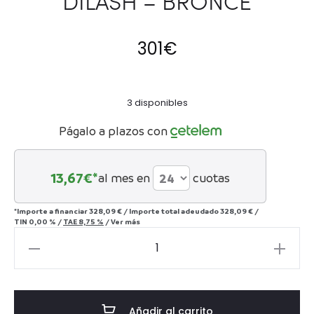
DILASH – BRONCE
301
€
3 disponibles
Págalo a plazos con
13,67
€*
al mes en
cuotas
*Importe a financiar
328,09 €
/
Importe total adeudado
328,09 €
/
TIN
0,00 %
/
TAE
8,75 %
/
Ver más
LÁMPARA
DE
SOBREMESA
DILASH
Añadir al carrito