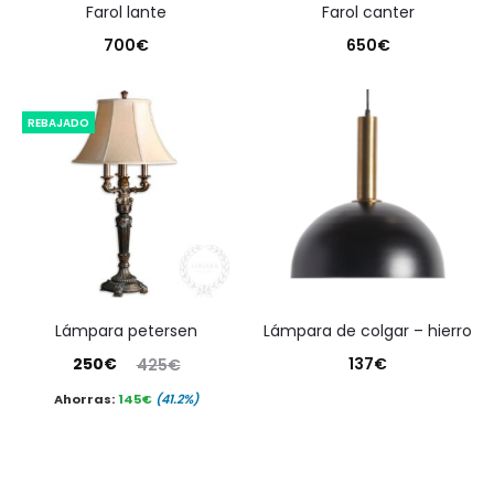
farol lante
farol canter
700
€
650
€
REBAJADO
lámpara petersen
lámpara de colgar – hierro
El
El
250
€
137
€
425
€
precio
precio
Ahorras:
145
€
(41.2%)
actual
original
es:
era: