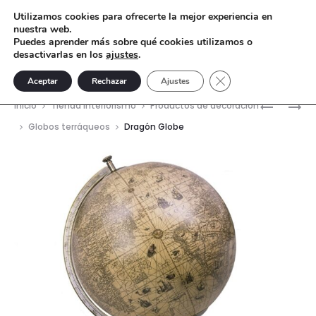
Utilizamos cookies para ofrecerte la mejor experiencia en
nuestra web.
Puedes aprender más sobre qué cookies utilizamos o
desactivarlas en los
ajustes
.
Cerrar el banner de 
Aceptar
Rechazar
Ajustes
Nave
ATLAS
RELOJ
Inicio
Tienda interiorismo
Productos de decoración
ARMILLA
VICTORI
del
Globos terráqueos
Dragón Globe
EN
prod
CÚPULA