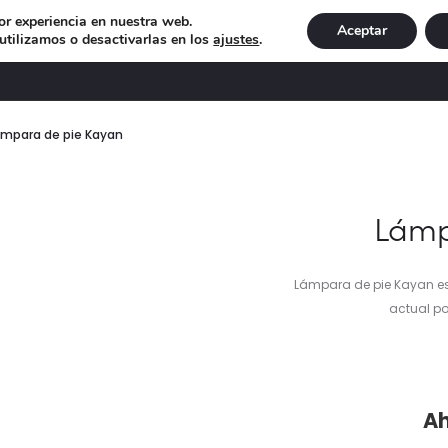
or experiencia en nuestra web.
Aceptar
tilizamos o desactivarlas en los
ajustes
.
DECORACIÓN
ILUMINACIÓN
NAVIDAD
EXCLU
ámpara de pie Kayan
Lámp
Lámpara de pie Kayan es
actual p
pre
Ah