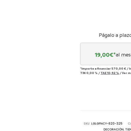
act
50
Págalo a plaz
19,00
€*
al mes
*Importe a financiar
570,00 €
/
I
TIN
0,00 %
/
TAE
10,92 %
/
Ver m
SKU:
LGLGFNCY-620-325
C
DECORACIÓN
,
TIE