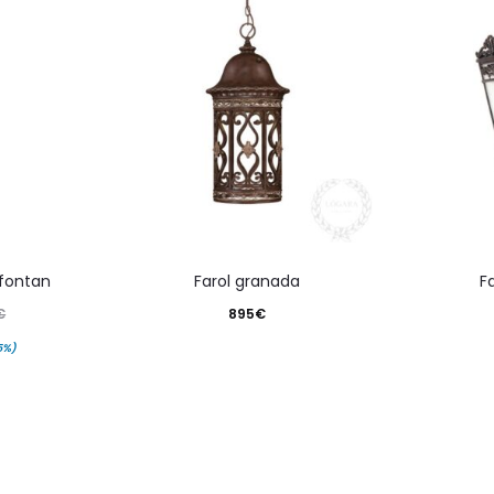
 fontan
farol granada
895
€
€
5%)