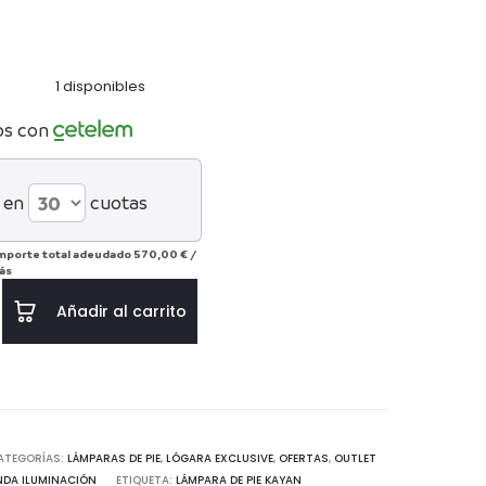
ual
original
es:
era:
1 disponibles
0€.
790€.
os con
 en
cuotas
mporte total adeudado
570,00 €
/
ás
Añadir al carrito
ATEGORÍAS:
LÁMPARAS DE PIE
,
LÓGARA EXCLUSIVE
,
OFERTAS
,
OUTLET
NDA ILUMINACIÓN
ETIQUETA:
LÁMPARA DE PIE KAYAN