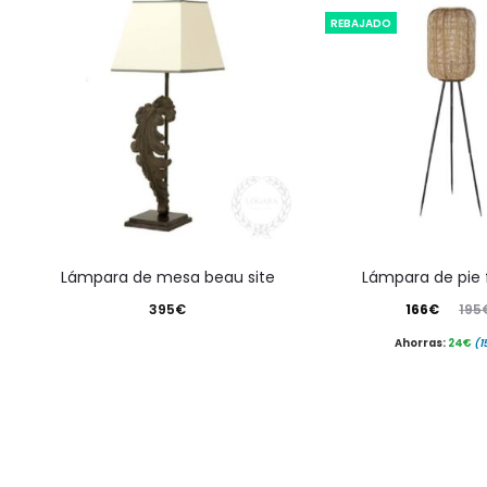
REBAJADO
lámpara de mesa beau site
lámpara de pie
El
El
395
€
166
€
195
precio
precio
Ahorras:
24
€
(1
actual
original
es:
era:
166€.
195€.