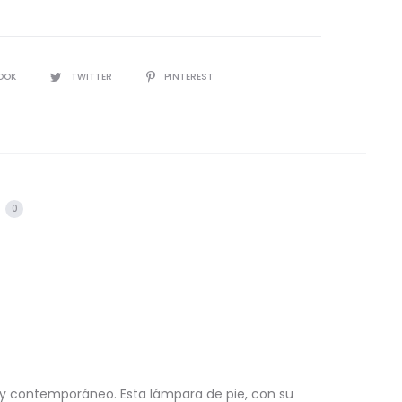
IR
OOK
TWITTER
PINTEREST
s
0
y contemporáneo. Esta lámpara de pie, con su