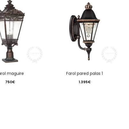
farol maguire
farol pared palas 1
750
€
1.395
€