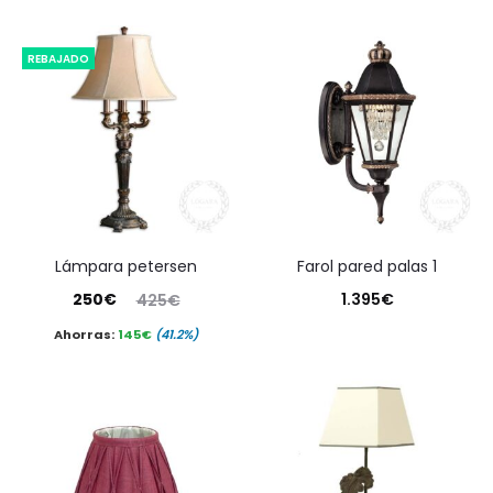
REBAJADO
lámpara petersen
farol pared palas 1
El
El
250
€
1.395
€
425
€
precio
precio
Ahorras:
145
€
(41.2%)
actual
original
es:
era:
250€.
425€.