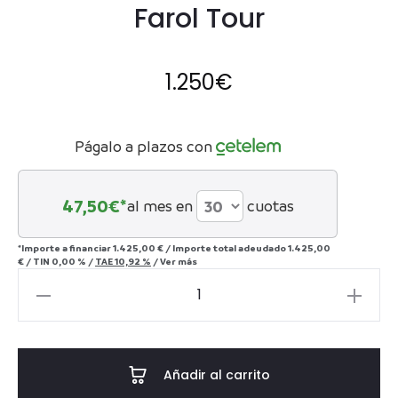
Farol Tour
1.250
€
Págalo a plazos con
47,50
€*
al mes en
cuotas
*Importe a financiar
1.425,00 €
/
Importe total adeudado
1.425,00
€
/
TIN
0,00 %
/
TAE
10,92 %
/
Ver más
Farol
Tour
cantidad
Añadir al carrito