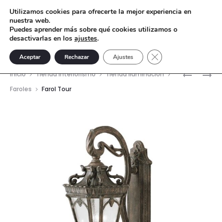
Utilizamos cookies para ofrecerte la mejor experiencia en
nuestra web.
Puedes aprender más sobre qué cookies utilizamos o
desactivarlas en los
ajustes
.
Cerrar el banner de 
Aceptar
Rechazar
Ajustes
Nave
PANTALL
LÁMPARA
Inicio
Tienda interiorismo
Tienda Iluminación
BELLAY
DE
del
Faroles
Farol Tour
PIE
prod
FONTAN