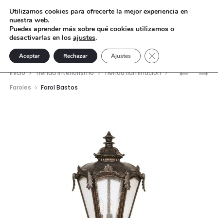
Utilizamos cookies para ofrecerte la mejor experiencia en
nuestra web.
Puedes aprender más sobre qué cookies utilizamos o
desactivarlas en los
ajustes
.
Cerrar el banner de 
Aceptar
Rechazar
Ajustes
Nave
LÁMPARA
FAROL
Inicio
Tienda interiorismo
Tienda Iluminación
DE
PARED
del
Faroles
Farol Bastos
MESA
PALAS
prod
BEAU
SITE