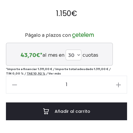
1.150
€
Págalo a plazos con
43,70
€*
al mes en
cuotas
*Importe a financiar
1.311,00 €
/
Importe total adeudado
1.311,00 €
/
TIN
0,00 %
/
TAE
10,92 %
/
Ver más
Farol
Bastos
cantidad
Añadir al carrito