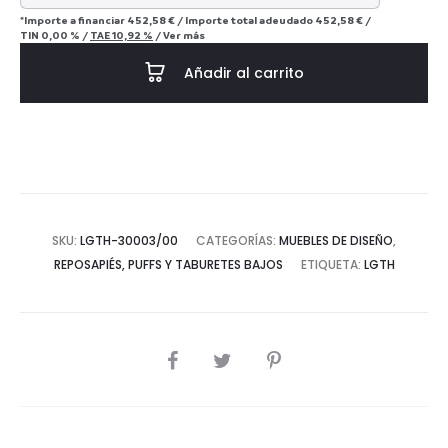
*Importe a financiar
452,58 €
/
Importe total adeudado
452,58 €
/
TIN
0,00 %
/
TAE
10,92 %
/
Ver más
Añadir al carrito
SKU:
LGTH-30003/00
CATEGORÍAS:
MUEBLES DE DISEÑO
,
REPOSAPIÉS, PUFFS Y TABURETES BAJOS
ETIQUETA:
LGTH
COMPARTIR