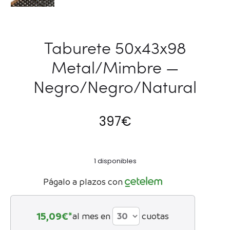
Taburete 50x43x98
Metal/Mimbre —
Negro/Negro/Natural
397
€
1 disponibles
Págalo a plazos con
15,09
€*
al mes en
cuotas