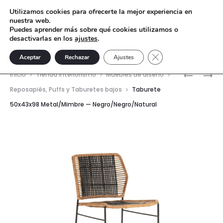
Utilizamos cookies para ofrecerte la mejor experiencia en
nuestra web.
Puedes aprender más sobre qué cookies utilizamos o
desactivarlas en los
ajustes
.
Cerrar el banner de 
Aceptar
Rechazar
Ajustes
Nave
MESA
TABURET
Inicio
Tienda interiorismo
Muebles de diseño
DE
34X34X4
del
Reposapiés, Puffs y Taburetes bajos
Taburete
CENTRO
CERÁMIC
50x43x98 Metal/Mimbre — Negro/Negro/Natural
prod
100X100X
—
MÁRMOL
BLANCO
TRAVERT
—
NATURAL