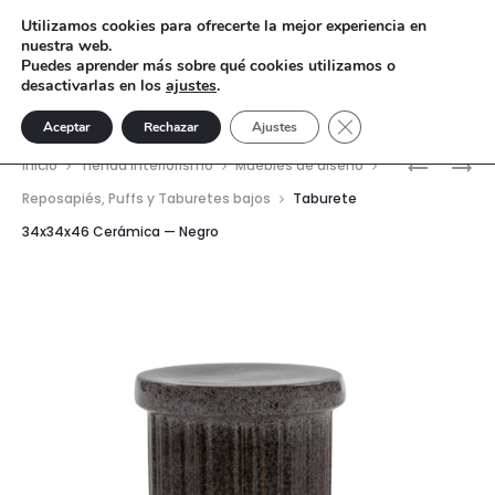
Utilizamos cookies para ofrecerte la mejor experiencia en
nuestra web.
Puedes aprender más sobre qué cookies utilizamos o
desactivarlas en los
ajustes
.
Cerrar el banner de 
Aceptar
Rechazar
Ajustes
Nave
TABURET
TABURET
Inicio
Tienda interiorismo
Muebles de diseño
34X34X4
34,5×34,
del
Reposapiés, Puffs y Taburetes bajos
Taburete
CERÁMIC
CERÁMIC
34x34x46 Cerámica — Negro
prod
—
—
BLANCO
MARRÓN
OSCURO