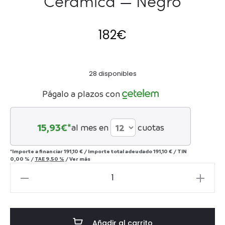
Cerámica — Negro
182
€
28 disponibles
Págalo a plazos con
15,93
€*
al mes en
cuotas
*Importe a financiar
191,10 €
/
Importe total adeudado
191,10 €
/
TIN
0,00 %
/
TAE
9,50 %
/
Ver más
Taburete
34x34x46
Cerámica
-
Añadir al carrito