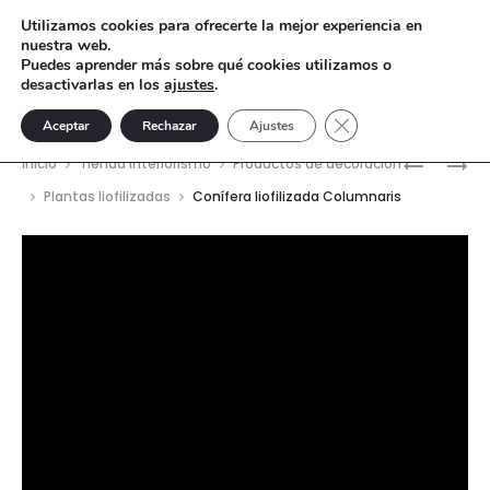
Utilizamos cookies para ofrecerte la mejor experiencia en
nuestra web.
Puedes aprender más sobre qué cookies utilizamos o
desactivarlas en los
ajustes
.
Cerrar el banner de 
Aceptar
Rechazar
Ajustes
Nave
PALMERA
TOTEM
Inicio
Tienda interiorismo
Productos de decoración
LIOFILIZ
LIOFILIZ
del
Plantas liofilizadas
Conífera liofilizada Columnaris
WASHING
PRADERA
prod
Reproductor
de
vídeo