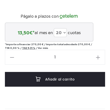
desde
250€
Págalo a plazos con
hasta
13,50
€*
al mes en
cuotas
450€
*Importe a financiar
270,00 €
/
Importe total adeudado
270,00 €
/
TIN
0,00 %
/
TAE
9,31 %
/
Ver más
Conífera
liofilizada
Columnaris
cantidad
Añadir al carrito