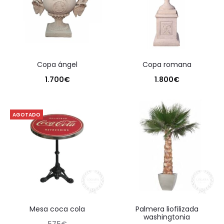
copa ángel
copa romana
1.700
€
1.800
€
AGOTADO
mesa coca cola
palmera liofilizada
washingtonia
575
€