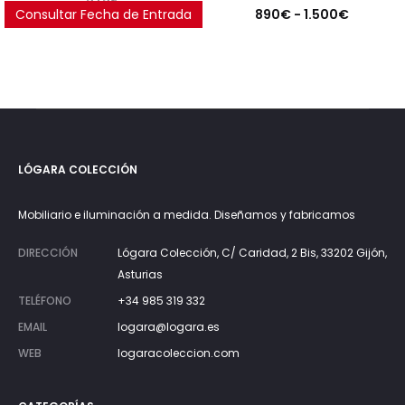
Rango
Consultar Fecha de Entrada
890
€
-
1.500
€
de
precios:
desde
890€
hasta
LÓGARA COLECCIÓN
1.500€
Mobiliario e iluminación a medida. Diseñamos y fabricamos
DIRECCIÓN
Lógara Colección, C/ Caridad, 2 Bis, 33202 Gijón,
Asturias
TELÉFONO
+34 985 319 332
EMAIL
logara@logara.es
WEB
logaracoleccion.com