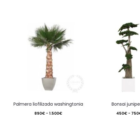
Este
palmera liofilizada washingtonia
bonsai junip
producto
Rango
890
€
-
1.500
€
450
€
-
750
tiene
de
múltiples
precios:
variantes.