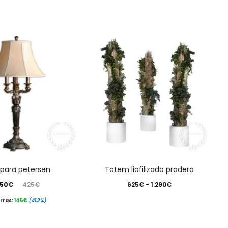
Este
para petersen
totem liofilizado pradera
produ
El
Rango
50
€
625
€
-
1.290
€
425
€
tiene
ecio
de
rras:
145
€
(41.2%)
múlti
ginal
precios:
varian