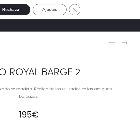
Cerrar el banner de cookies RGP
Rechazar
Ajustes
Buscar
Cuenta
SIVE
OFERTAS
0
Naveg
CUADRO
LENTE
CANTORES
ÓPTICO
del
KALEIDOSCO
produ
O ROYAL BARGE 2
izado en madera. Réplica de los utilizados en las antiguas
barcazas.
195
€