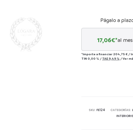
Págalo a plaz
17,06
€*
al mes
*Importe a financiar
204,75 €
/
I
TIN
0,00 %
/
TAE
9,49 %
/
Ver m
SKU:
FE124
CATEGORÍAS:
INTERIORI