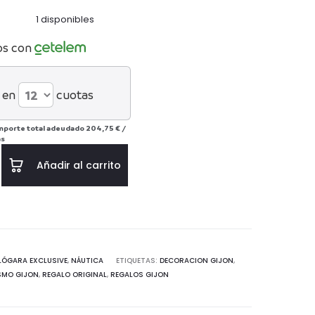
1 disponibles
os con
 en
cuotas
mporte total adeudado
204,75 €
/
ás
Añadir al carrito
LÓGARA EXCLUSIVE
,
NÁUTICA
ETIQUETAS:
DECORACION GIJON
,
SMO GIJON
,
REGALO ORIGINAL
,
REGALOS GIJON