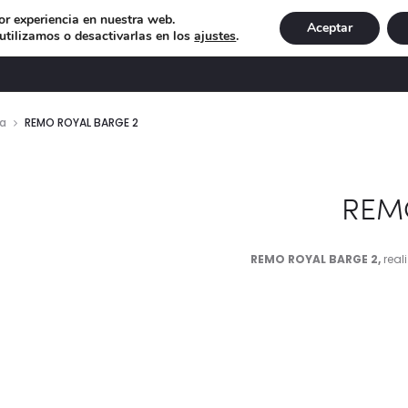
or experiencia en nuestra web.
Aceptar
tilizamos o desactivarlas en los
ajustes
.
DECORACIÓN
ILUMINACIÓN
NAVIDAD
EXCLU
ca
REMO ROYAL BARGE 2
REM
REMO ROYAL BARGE 2,
real