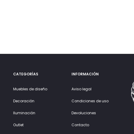
desde
es:
Las
450€
250€.
opciones
hasta
se
750€
pueden
elegir
en
la
página
CATEGORÍAS
INFORMACIÓN
de
producto
Muebles de diseño
Aviso legal
Decoración
Condiciones de uso
Iluminación
Devoluciones
Outlet
Contacto