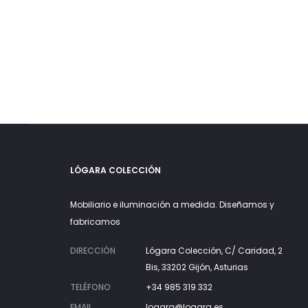
desde
Las
890€
opciones
hasta
se
1.500€
pueden
elegir
en
la
página
LÓGARA COLECCIÓN
de
producto
Mobiliario e iluminación a medida. Diseñamos y
fabricamos
DIRECCIÓN
Lógara Colección, C/ Caridad, 2
Bis, 33202 Gijón, Asturias
TELÉFONO
+34 985 319 332
EMAIL
logara@logara.es