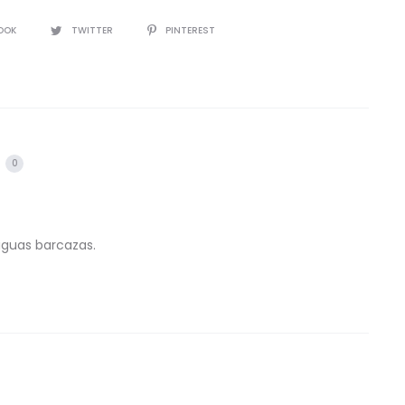
IR
OOK
TWITTER
PINTEREST
s
0
tiguas barcazas.