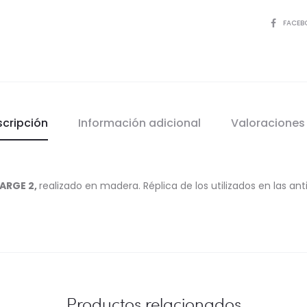
COMPART
FACEB
scripción
Información adicional
Valoracione
ARGE 2,
realizado en madera. Réplica de los utilizados en las an
Productos relacionados