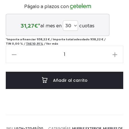
Págalo a plazos con
31,27
€*
al mes en
cuotas
*Importe a financiar
938,22 €
/
Importe total adeudado
938,22 €
/
TIN
0,00 %
/
TAE
10,91 %
/
Ver más
Reposapiés
78x60x44
Madera
de
Añadir al carrito
Teca/Tela
-
-
Natural/Blanco
cantidad
SKU:
LGTH-27045/00
CATEGORÍAS:
MUEBLE EXTERIOR
,
MUEBLES DE