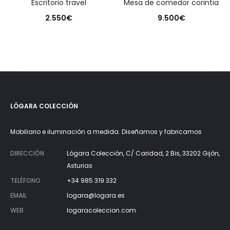
escritorio travel
mesa de comedor corintia
2.550
€
9.500
€
LÓGARA COLECCIÓN
Mobiliario e iluminación a medida. Diseñamos y fabricamos
DIRECCIÓN
Lógara Colección, C/ Caridad, 2 Bis, 33202 Gijón,
Asturias
TELÉFONO
+34 985 319 332
EMAIL
logara@logara.es
WEB
logaracoleccion.com