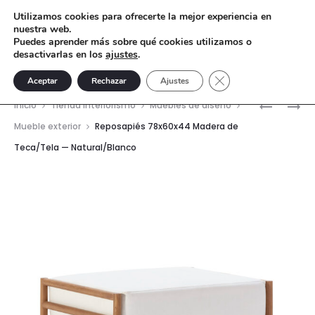
Utilizamos cookies para ofrecerte la mejor experiencia en
nuestra web.
Puedes aprender más sobre qué cookies utilizamos o
desactivarlas en los
ajustes
.
Cerrar el banner de 
Aceptar
Rechazar
Ajustes
Nave
SILLÓN
MESA
Inicio
Tienda interiorismo
Muebles de diseño
72X78X6
DE
del
Mueble exterior
Reposapiés 78x60x44 Madera de
MADERA
CENTRO
Teca/Tela — Natural/Blanco
prod
DE
100X50X
TECA/TE
MADERA
—
DE
NATURAL
TECA/RA
—
NATURAL