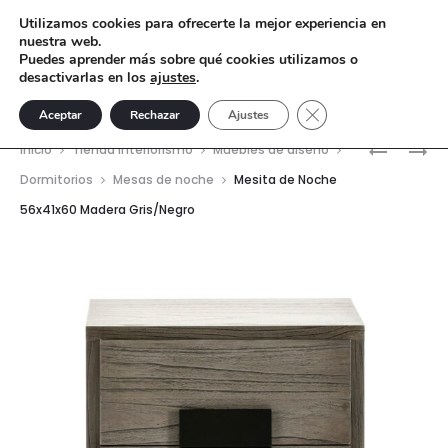
Utilizamos cookies para ofrecerte la mejor experiencia en
nuestra web.
Puedes aprender más sobre qué cookies utilizamos o
desactivarlas en los
ajustes
.
Cerrar el banner de 
Aceptar
Rechazar
Ajustes
Nave
MESITA
MESA
Inicio
Tienda interiorismo
Muebles de diseño
DE
DE
del
Dormitorios
Mesas de noche
Mesita de Noche
NOCHE
CENTRO
56x41x60 Madera Gris/Negro
prod
56X41X6
106,6×71,
MADERA
CRISTAL
BLANCO/
BLANCO/
MARRÓN
OSCURO