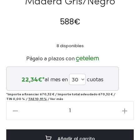
Madera Gris/Negro
588
€
8 disponibles
Págalo a plazos con
22,34
€*
al mes en
cuotas
*Importe a financiar
670,32 €
/
Importe total adeudado
670,32 €
/
TIN
0,00 %
/
TAE
10,91 %
/
Ver más
Mesita
de
Noche
56x41x60
Añadir al carrito