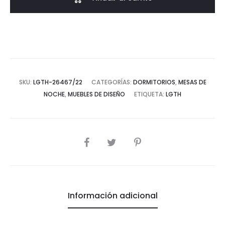
Madera
Gris/Negro
cantidad
SKU:
LGTH-26467/22
CATEGORÍAS:
DORMITORIOS
,
MESAS DE
NOCHE
,
MUEBLES DE DISEÑO
ETIQUETA:
LGTH
COMPARTIR
Información adicional