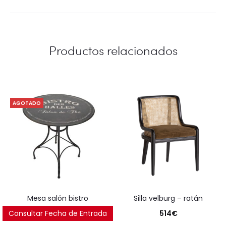
Productos relacionados
AGOTADO
mesa salón bistro
silla velburg – ratán
Consultar Fecha de Entrada
250
€
514
€