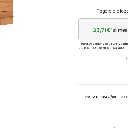
Págalo a plaz
23,71
€*
al mes
*Importe a financiar
711,36 €
/
Im
0,00 %
/
TAE
10,91 %
/
Ver más
Mesita
de
Noche
55x40x5
Madera
de
SKU:
LGTH-76421/03
CAT
Cedro/M
-
-