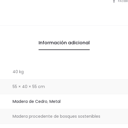
Natural
COMPART
FACEB
cantida
Información adicional
40 kg
55 × 40 × 55 cm
Madera de Cedro
,
Metal
Madera procedente de bosques sostenibles