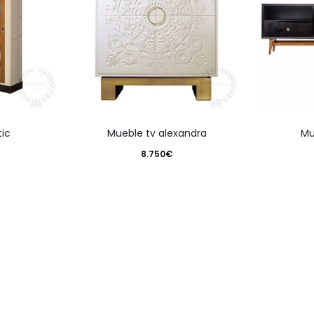
tic
mueble tv alexandra
m
8.750
€