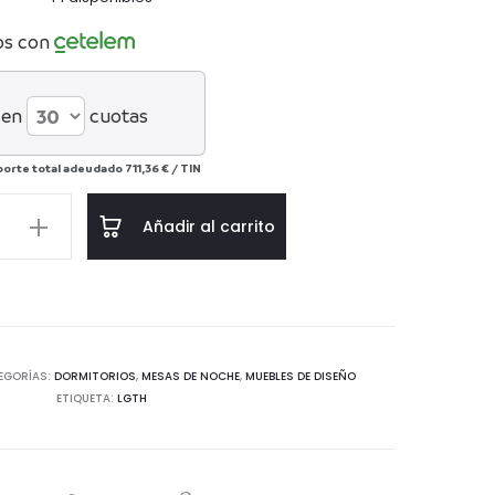
os con
 en
cuotas
porte total adeudado
711,36 €
/
TIN
Añadir al carrito
5
EGORÍAS:
DORMITORIOS
,
MESAS DE NOCHE
,
MUEBLES DE DISEÑO
ETIQUETA:
LGTH
etal