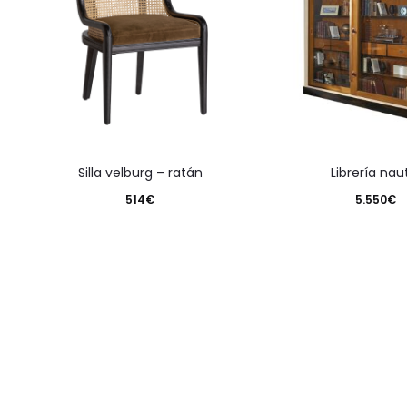
silla velburg – ratán
librería nau
514
€
5.550
€