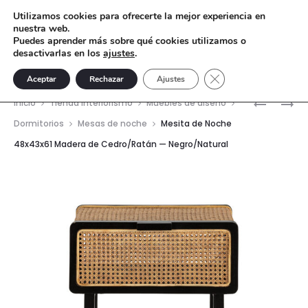
Utilizamos cookies para ofrecerte la mejor experiencia en
nuestra web.
Puedes aprender más sobre qué cookies utilizamos o
desactivarlas en los
ajustes
.
Cerrar el banner de 
Aceptar
Rechazar
Ajustes
Nave
MESA
MESA
Inicio
Tienda interiorismo
Muebles de diseño
DE
DE
del
Dormitorios
Mesas de noche
Mesita de Noche
CENTRO
CENTRO
48x43x61 Madera de Cedro/Ratán — Negro/Natural
prod
110X100X
78X78X4
CRISTAL
CRISTAL
TEMPLAD
—
DE
ARENADO
ROBLE/M
AZUL/DO
—
NEGRO