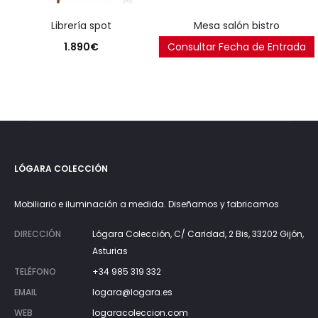
librería spot
mesa salón bistro
1.890
€
Consultar Fecha de Entrada
250
€
LÓGARA COLECCIÓN
Mobiliario e iluminación a medida. Diseñamos y fabricamos
DIRECCIÓN
Lógara Colección, C/ Caridad, 2 Bis, 33202 Gijón,
Asturias
TELÉFONO
+34 985 319 332
EMAIL
logara@logara.es
WEB
logaracoleccion.com