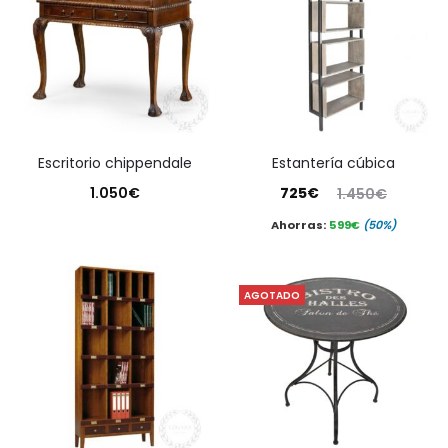
escritorio chippendale
estantería cúbica
El
El
1.050
€
725
€
1.450
€
precio
precio
Ahorras:
599
€
(50%)
actual
original
es:
era:
AGOTADO
725€.
1.450€.