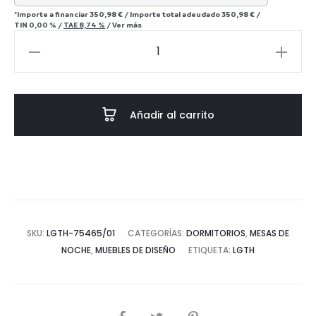
*Importe a financiar
350,98 €
/
Importe total adeudado
350,98 €
/
TIN
0,00 %
/
TAE
8,74 %
/
Ver más
Mesita
de
Noche
48x43x61
Añadir al carrito
Madera
de
Cedro/Ratán
-
-
Negro/Natural
SKU:
LGTH-75465/01
CATEGORÍAS:
DORMITORIOS
,
MESAS DE
cantidad
NOCHE
,
MUEBLES DE DISEÑO
ETIQUETA:
LGTH
COMPARTIR