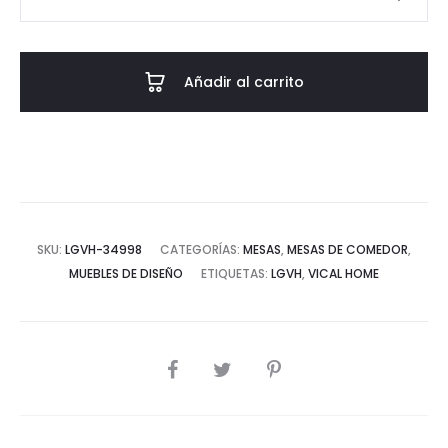
COMEDOR
TOIGNE
-
Añadir al carrito
MADERA
TROPICAL
cantidad
SKU:
LGVH-34998
CATEGORÍAS:
MESAS
,
MESAS DE COMEDOR
,
MUEBLES DE DISEÑO
ETIQUETAS:
LGVH
,
VICAL HOME
COMPARTIR