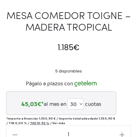
MESA COMEDOR TOIGNE –
MADERA TROPICAL
1.185
€
5 disponibles
Págalo a plazos con
45,03
€*
al mes en
cuotas
*Importe a financiar
1.350,90 €
/
Importe total adeudado
1.350,90 €
/
TIN
0,00 %
/
TAE
10,92 %
/
Ver más
MESA