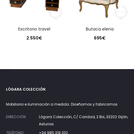
escritorio travel
butaca elena
2.550
€
695
€
LÓGARA COLECCIÓN
Mobiliario e iluminación a medida. Diseñamos y fabricamos
DIRECCIÓN
Lógara Colección, C/ Caridad, 2 Bis, 33202 Gijón,
Asturias
TELÉFONO
+34 985 319 332