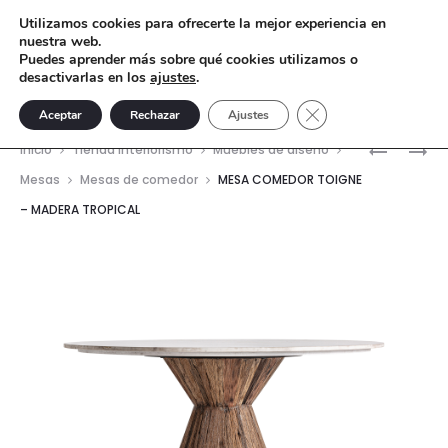
Utilizamos cookies para ofrecerte la mejor experiencia en
nuestra web.
Puedes aprender más sobre qué cookies utilizamos o
desactivarlas en los
ajustes
.
Cerrar el banner de 
Aceptar
Rechazar
Ajustes
Nave
MESA
CÓMODA
Inicio
Tienda interiorismo
Muebles de diseño
COMEDO
KILLEANY
del
Mesas
Mesas de comedor
MESA COMEDOR TOIGNE
NAUEN
–
– MADERA TROPICAL
prod
–
MADERA
MADERA
DE
DE
MANGO
MANGO