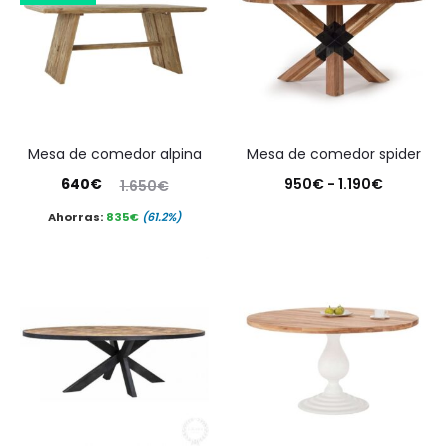
mesa de comedor alpina
mesa de comedor spider
El
El
Rango
640
€
950
€
-
1.190
€
1.650
€
precio
precio
de
Ahorras:
835
€
(61.2%)
actual
original
precios:
es:
era:
desde
640€.
1.650€.
950€
hasta
1.190€