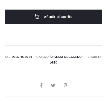
MDF
ACERO
Añadir al carrito
INOX.
NOBLESSE
240x120x76CM
cantidad
SKU:
LGEC-933048
CATEGORÍA:
MESAS DE COMEDOR
ETIQUETA:
LGEC
COMPARTIR