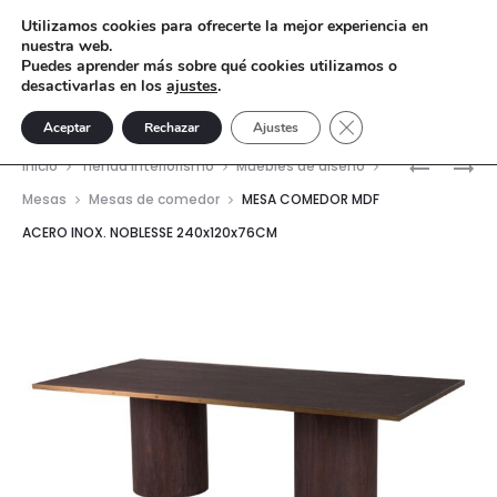
Utilizamos cookies para ofrecerte la mejor experiencia en
nuestra web.
Puedes aprender más sobre qué cookies utilizamos o
desactivarlas en los
ajustes
.
Cerrar el banner de 
Aceptar
Rechazar
Ajustes
Nave
MESAS
MESA
Inicio
Tienda interiorismo
Muebles de diseño
COMEDO
CEMENT
del
Mesas
Mesas de comedor
MESA COMEDOR MDF
ACERO
GRIS
ACERO INOX. NOBLESSE 240x120x76CM
prod
INOXIDAB
60X60X5
DORADO
CM
80X80X7
CM