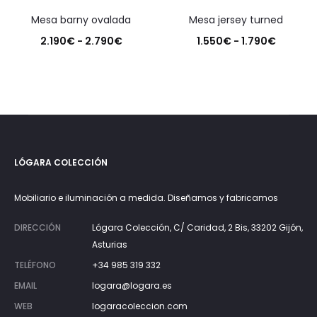
mesa barny ovalada
mesa jersey turned
Rango
Rango
2.190
€
-
2.790
€
1.550
€
-
1.790
€
de
de
precios:
precios
desde
desde
2.190€
1.550€
hasta
hasta
LÓGARA COLECCIÓN
2.790€
1.790€
Mobiliario e iluminación a medida. Diseñamos y fabricamos
DIRECCIÓN
Lógara Colección, C/ Caridad, 2 Bis, 33202 Gijón,
Asturias
TELÉFONO
+34 985 319 332
EMAIL
logara@logara.es
WEB
logaracoleccion.com