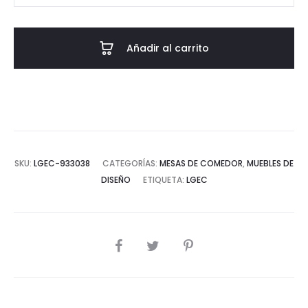
ACERO
INOXIDABLE
Añadir al carrito
DORADO
80x80x75
CM
cantidad
SKU:
LGEC-933038
CATEGORÍAS:
MESAS DE COMEDOR
,
MUEBLES DE
DISEÑO
ETIQUETA:
LGEC
COMPARTIR