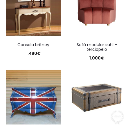
consola britney
sofá modular suhl –
terciopelo
1.490
€
1.000
€