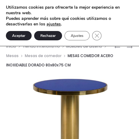
Utilizamos cookies para ofrecerte la mejor experiencia en
nuestra web.
Puedes aprender más sobre qué cookies utilizamos o
desactivarlas en los
ajustes
.
Cerrar el banner de 
Aceptar
Rechazar
Ajustes
Nave
MESA
MESITA
Inicio
Tienda interiorismo
Muebles de diseño
COMEDO
ESPEJO
del
Mesas
Mesas de comedor
MESAS COMEDOR ACERO
ACERO
ACERO
INOXIDABLE DORADO 80x80x75 CM
prod
INOXIDAB
INOXIDAB
DORADO
PRESTINE
80X80X7
65X45X6
CM