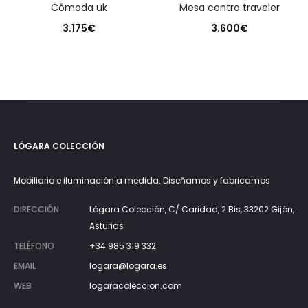
cómoda uk
mesa centro traveler
3.175
€
3.600
€
LÓGARA COLECCIÓN
Mobiliario e iluminación a medida. Diseñamos y fabricamos
DIRECCIÓN
Lógara Colección, C/ Caridad, 2 Bis, 33202 Gijón,
Asturias
TELÉFONO
+34 985 319 332
EMAIL
logara@logara.es
WEB
logaracoleccion.com