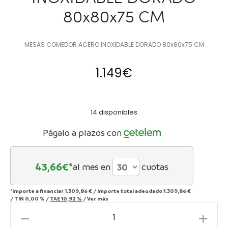
80x80x75 CM
MESAS COMEDOR ACERO INOXIDABLE DORADO 80x80x75 CM
1.149
€
14 disponibles
Págalo a plazos con
43,66
€*
al mes en
cuotas
*Importe a financiar
1.309,86 €
/
Importe total adeudado
1.309,86 €
/
TIN
0,00 %
/
TAE
10,92 %
/
Ver más
MESAS
COMEDOR