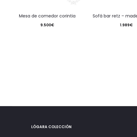
mesa de comedor corintia
sofá bar retz – mad
9.500
€
1.989
€
LÓGARA COLECCIÓN