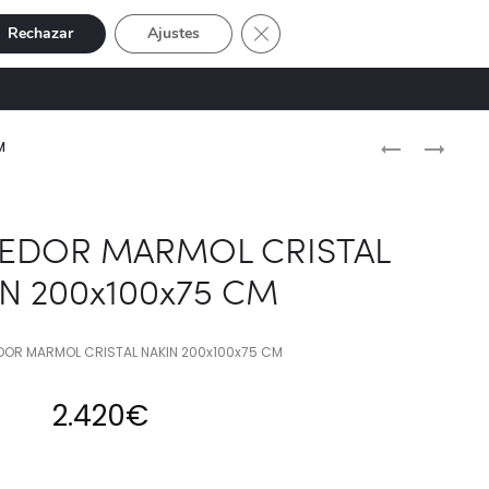
Cerrar el banner de cookies RGP
Rechazar
Ajustes
Buscar
Cuenta
SIVE
OFERTAS
0
Naveg
MESA
MESA
M
COMEDOR
COMEDOR
del
INOX
INOX.MARMO
produ
/
SINT.
EDOR MARMOL CRISTAL
MARMOL
NYNGAN
N 200x100x75 CM
BRAMPTON
135X135X75
80X80X75
CM
OR MARMOL CRISTAL NAKIN 200x100x75 CM
2.420
€