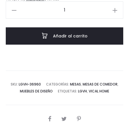
MESA
COMEDOR
KOSHENA
-
Añadir al carrito
HORMIGÓN
ARMADO
cantidad
SKU:
LGVH-36960
CATEGORÍAS:
MESAS
,
MESAS DE COMEDOR
,
MUEBLES DE DISEÑO
ETIQUETAS:
LGVH
,
VICAL HOME
COMPARTIR