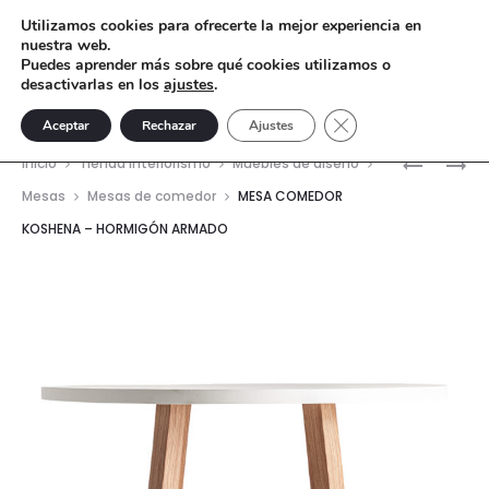
Utilizamos cookies para ofrecerte la mejor experiencia en
nuestra web.
Puedes aprender más sobre qué cookies utilizamos o
desactivarlas en los
ajustes
.
Cerrar el banner de 
Aceptar
Rechazar
Ajustes
Nave
MUEBLE
ARMARIO
Inicio
Tienda interiorismo
Muebles de diseño
TV
THOUARS
del
Mesas
Mesas de comedor
MESA COMEDOR
AKSARAY
–
KOSHENA – HORMIGÓN ARMADO
prod
–
MADERA
MADERA
DE
ROBLE
OLMO