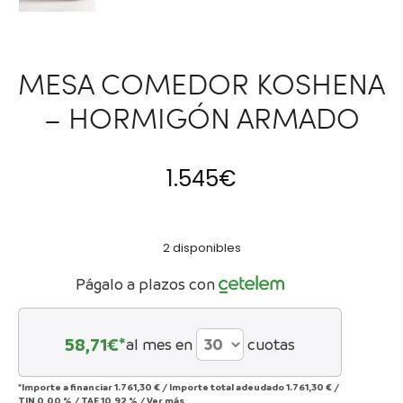
MESA COMEDOR KOSHENA
– HORMIGÓN ARMADO
1.545
€
2 disponibles
Págalo a plazos con
58,71
€*
al mes en
cuotas
*Importe a financiar
1.761,30 €
/
Importe total adeudado
1.761,30 €
/
TIN
0,00 %
/
TAE
10,92 %
/
Ver más