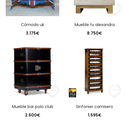
cómoda uk
mueble tv alexandra
3.175
€
8.750
€
mueble bar polo club
sinfonier camisero
2.600
€
1.595
€