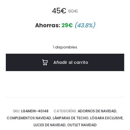
El
El
45
€
80
€
precio
precio
Ahorras:
29
€
(43.8%)
actual
original
1 disponibles
es:
era:
Añadir al carrito
45€.
80€.
SKU:
LGAMDN-40148
CATEGORÍAS:
ADORNOS DE NAVIDAD
,
COMPLEMENTOS NAVIDAD
,
LÁMPARAS DE TECHO
,
LÓGARA EXCLUSIVE
,
LUCES DE NAVIDAD
,
OUTLET NAVIDAD