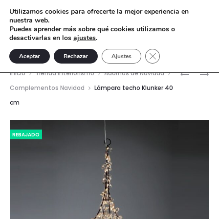
Utilizamos cookies para ofrecerte la mejor experiencia en
nuestra web.
Puedes aprender más sobre qué cookies utilizamos o
desactivarlas en los
ajustes
.
Cerrar el banner de 
Aceptar
Rechazar
Ajustes
Nave
BOLA
BOLA
Inicio
Tienda interiorismo
Adornos de Navidad
DE
LED
del
Complementos Navidad
Lámpara techo Klunker 40
FUEGOS
NEGRA
cm
prod
ARTIFICI
30
CM
REBAJADO