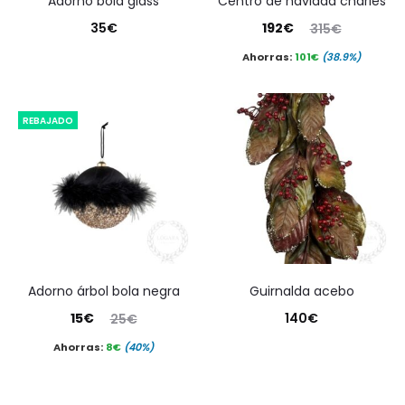
adorno bola glass
centro de navidad charles
El
El
35
€
192
€
315
€
precio
precio
Ahorras:
101
€
(38.9%)
actual
original
es:
era:
REBAJADO
192€.
315€.
adorno árbol bola negra
guirnalda acebo
El
El
15
€
140
€
25
€
precio
precio
Ahorras:
8
€
(40%)
actual
original
es:
era: